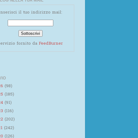
LOG NELLA TUA MAIL
Inserisci il tuo indirizzo mail:
ervizio fornito da
FeedBurner
VIO
26
(98)
25
(185)
24
(91)
23
(116)
22
(202)
21
(242)
20
(126)