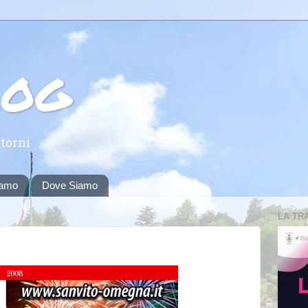
log
torni
iamo
Dove Siamo
LA TR