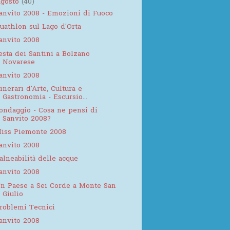
agosto
(40)
anvito 2008 - Emozioni di Fuoco
uathlon sul Lago d'Orta
anvito 2008
esta dei Santini a Bolzano
Novarese
anvito 2008
tinerari d'Arte, Cultura e
Gastronomia - Escursio...
ondaggio - Cosa ne pensi di
Sanvito 2008?
iss Piemonte 2008
anvito 2008
alneabilità delle acque
anvito 2008
n Paese a Sei Corde a Monte San
Giulio
roblemi Tecnici
anvito 2008