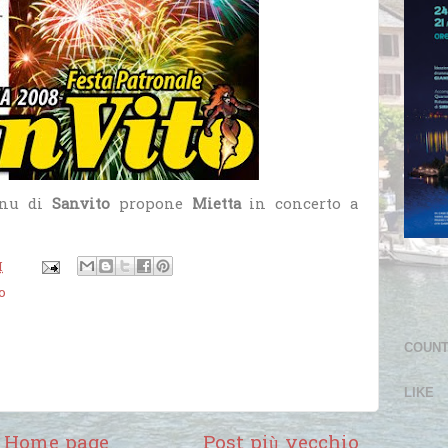
enu di
Sanvito
propone
Mietta
in concerto a
M
o
COUN
LIKE
Home page
Post più vecchio