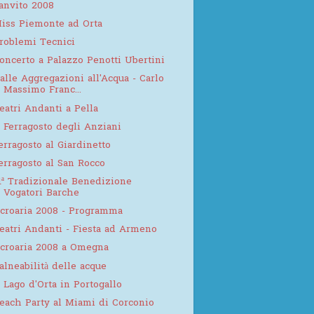
anvito 2008
iss Piemonte ad Orta
roblemi Tecnici
oncerto a Palazzo Penotti Ubertini
alle Aggregazioni all'Acqua - Carlo
Massimo Franc...
eatri Andanti a Pella
l Ferragosto degli Anziani
erragosto al Giardinetto
erragosto al San Rocco
1ª Tradizionale Benedizione
Vogatori Barche
croaria 2008 - Programma
eatri Andanti - Fiesta ad Armeno
croaria 2008 a Omegna
alneabilità delle acque
l Lago d'Orta in Portogallo
each Party al Miami di Corconio