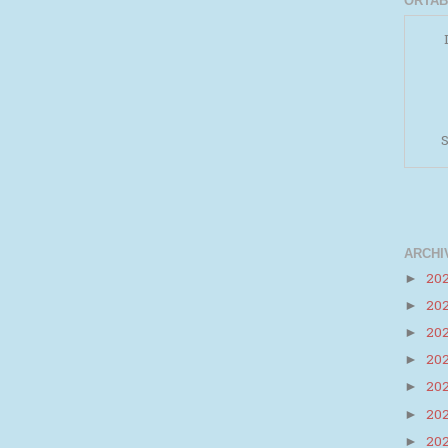
ORTAB
S
ARCHI
20
►
20
►
Powered by
Helplogger
20
►
20
►
20
►
20
►
20
►