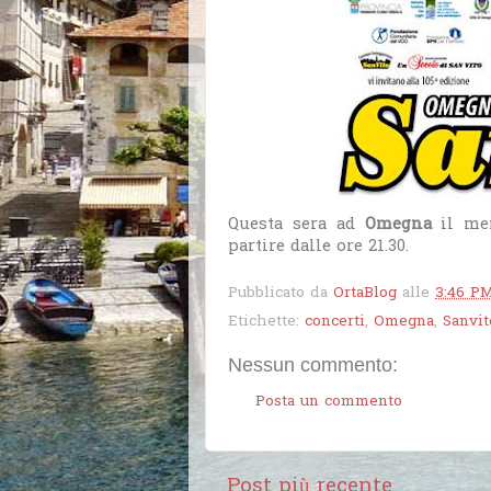
Questa sera ad
Omegna
il m
partire dalle ore 21.30.
Pubblicato da
OrtaBlog
alle
3:46 P
Etichette:
concerti
,
Omegna
,
Sanvit
Nessun commento:
Posta un commento
Post più recente