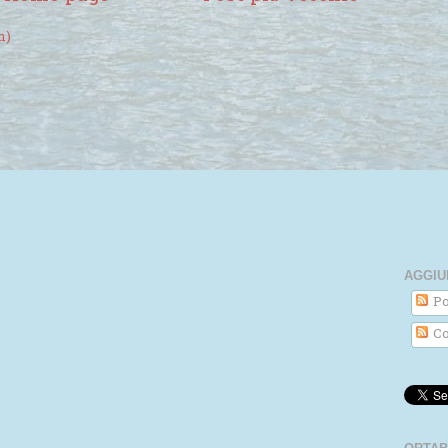
m)
AGGIU
Po
Co