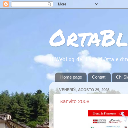
OrtaB
Il WebLog del Lago d'Orta e din
Home page
Contatti
Chi S
VENERDÌ, AGOSTO 29, 2008
Sanvito 2008