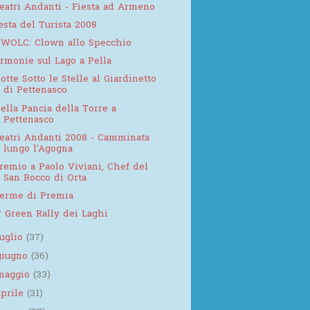
eatri Andanti - Fiesta ad Armeno
esta del Turista 2008
WOLC: Clown allo Specchio
rmonie sul Lago a Pella
otte Sotto le Stelle al Giardinetto
di Pettenasco
ella Pancia della Torre a
Pettenasco
eatri Andanti 2008 - Camminata
lungo l'Agogna
remio a Paolo Viviani, Chef del
San Rocco di Orta
erme di Premia
° Green Rally dei Laghi
luglio
(37)
giugno
(36)
maggio
(33)
aprile
(31)