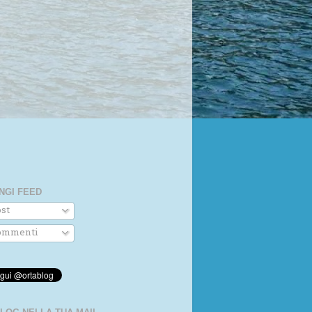
NGI FEED
st
mmenti