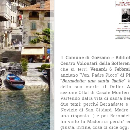
Il
Comune di Gozzano
e
Biblio
Centro Volontari della Soffere
che si terrà
Venerdì 6 Febbr
anziano "Ven. Padre Picco" di P
"
Bernadette: una santa 'facile'
" 
della sua morte, il Dottor
A
sezione Oftal di Casale Monferr
Partendo dalla vita di santa Ber
due temi: perché Bernadette e
Novizie di San Gildard, Madre
una risposta…) e poi Bernadet
ha visto la Madonna perché era
giusta. Infine, cosa ci dice ogg