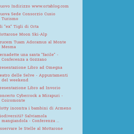
uovo Indirizzo www.ortablog.com
uova Sede Consorzio Cusio
Turismo
li "ex" Tigli di Orta
ottarone Moon Ski-Alp
rucem Tuam Adoramus al Monte
Mesma
ernadette una santa "facile" -
Conferenza a Gozzano
resentazione Libro ad Omegna
eatro delle Selve - Appuntamenti
del weekend
resentazione Libro ad Invorio
oncerto Cyberrock a Mirapuri -
Coiromonte
otty incontra i bambini di Armeno
iodiversità? Salviamola
mangiandola - Conferenza ...
sservare le Stelle al Mottarone