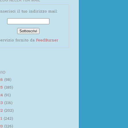
LOG NELLA TUA MAIL
Inserisci il tuo indirizzo mail:
ervizio fornito da
FeedBurner
VIO
26
(98)
25
(185)
24
(91)
23
(116)
22
(202)
21
(242)
20
(126)