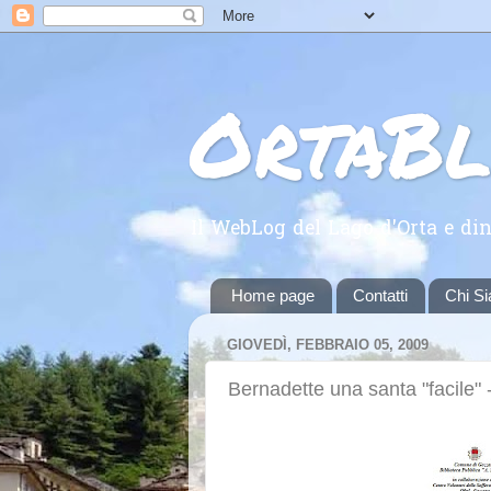
OrtaB
Il WebLog del Lago d'Orta e din
Home page
Contatti
Chi S
GIOVEDÌ, FEBBRAIO 05, 2009
Bernadette una santa "facile