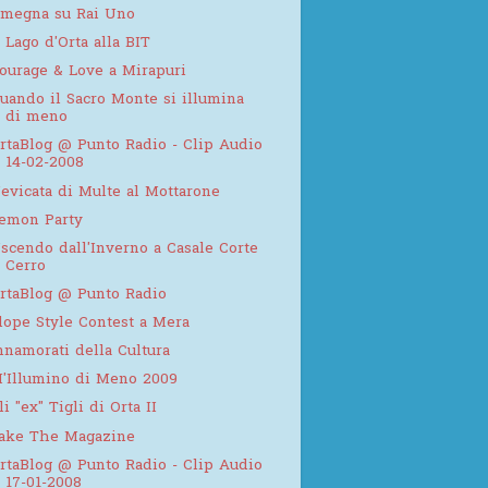
megna su Rai Uno
l Lago d'Orta alla BIT
ourage & Love a Mirapuri
uando il Sacro Monte si illumina
di meno
rtaBlog @ Punto Radio - Clip Audio
14-02-2008
evicata di Multe al Mottarone
emon Party
scendo dall'Inverno a Casale Corte
Cerro
rtaBlog @ Punto Radio
lope Style Contest a Mera
nnamorati della Cultura
'Illumino di Meno 2009
li "ex" Tigli di Orta II
ake The Magazine
rtaBlog @ Punto Radio - Clip Audio
17-01-2008