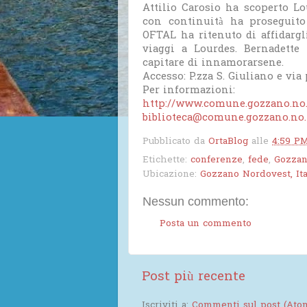
Attilio Carosio ha scoperto Lo
con continuità ha proseguito
OFTAL ha ritenuto di affidargl
viaggi a Lourdes. Bernadette
capitare di innamorarsene.
Accesso: P.zza S. Giuliano e vi
Per informazioni:
http://www.comune.gozzano.no.
biblioteca@comune.gozzano.no.
Pubblicato da
OrtaBlog
alle
4:59 P
Etichette:
conferenze
,
fede
,
Gozza
Ubicazione:
Gozzano Nordovest, Ita
Nessun commento:
Posta un commento
Post più recente
Iscriviti a:
Commenti sul post (Ato