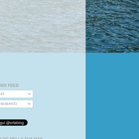
NGI FEED
st
mmenti