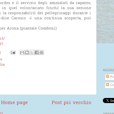
urdes e il servizio degli ammalati da ragazzo;
 in quel volontariato finchè la sua sezione
i la responsabilità dei pellegrinaggi durante i
 -dice Carosio -è una continua scoperta, può
a per Arona (piazzale Comboni)
it/
it
M
no
lia
AGGIU
Po
Co
Home page
Post più vecchio
m)