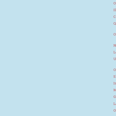
O
I
C
Q
O
N
L
U
O
S
I
M
G
L
O