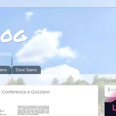
log
torni
iamo
Dove Siamo
LA TR
" - Conferenza a Gozzano