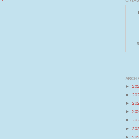
ORTAB
S
ARCHI
20
►
20
►
Powered by
Helplogger
20
►
20
►
20
►
20
►
20
►