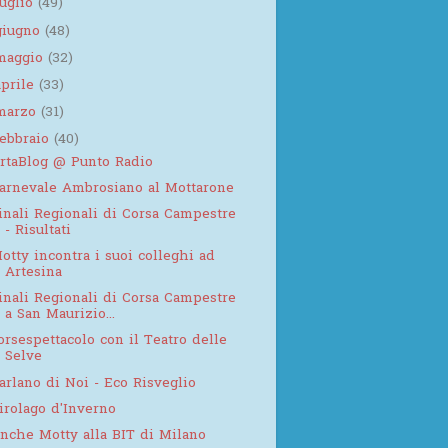
luglio
(49)
giugno
(48)
maggio
(32)
aprile
(33)
marzo
(31)
febbraio
(40)
rtaBlog @ Punto Radio
arnevale Ambrosiano al Mottarone
inali Regionali di Corsa Campestre
- Risultati
otty incontra i suoi colleghi ad
Artesina
inali Regionali di Corsa Campestre
a San Maurizio...
orsespettacolo con il Teatro delle
Selve
arlano di Noi - Eco Risveglio
irolago d'Inverno
nche Motty alla BIT di Milano