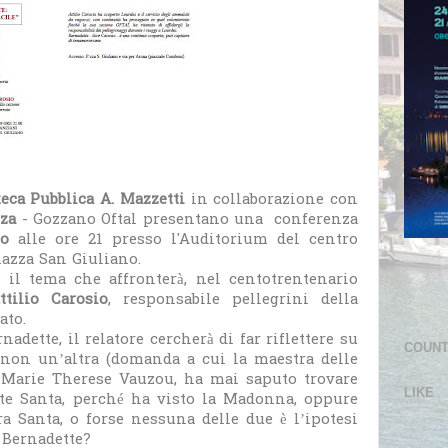
teca Pubblica A. Mazzetti
in collaborazione con
nza
- Gozzano Oftal presentano una conferenza
aio
alle ore 21 presso l'Auditorium del centro
iazza San Giuliano.
è il tema che affronterà, nel centotrentenario
ttilio Carosio
, responsabile pellegrini della
ato.
nadette, il relatore cercherà di far riflettere su
COUN
 non un’altra (domanda a cui la maestra delle
 Marie Therese Vauzou, ha mai saputo trovare
LIKE
te Santa, perché ha visto la Madonna, oppure
 Santa, o forse nessuna delle due è l’ipotesi
i Bernadette?