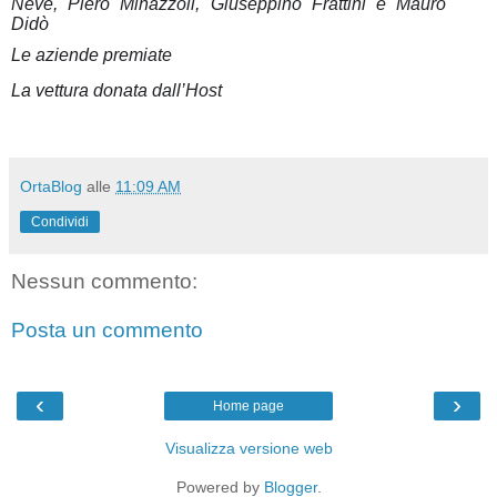
Neve, Piero Minazzoli, Giuseppino Frattini e Mauro
Didò
Le aziende premiate
La vettura donata dall’Host
OrtaBlog
alle
11:09 AM
Condividi
Nessun commento:
Posta un commento
‹
›
Home page
Visualizza versione web
Powered by
Blogger
.