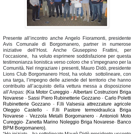
Presente all’incontro anche Angelo Fioramonti, presidente
Avis Comunale di Borgomanero, partner in numerose
iniziative dell’Host. Anche Giuseppino Frattini, per
l’occasione, ha voluto esprimere soddisfazione per questa
testimonianza lionistica verso coloro che s’impegnano per la
Comunità. Nel ringraziare i presenti, Mauro Didò, presidente
Lions Club Borgomanero Host, ha voluto sottolineare, con
una targa, l’impegno delle aziende del territorio che hanno
contribuito all’acquisto della vettura messa a disposizione
all’Anpas: (
Kia Motor Cureggio
-
Albertani Costruzioni Briga
Novarese
-
Sassi Piero Rubinetterie Gozzano
-
Carlo Poletti
Rubinetterie Gozzano
-
F.lli Valsesia attrezzature agricole
Oleggio Castello
-
F.lli Pastore termoidraulica Briga
Novarese
-
Vezzola Metalli Borgomanero
-
Antonioli Moto
Cureggio
-
Zanetta Marino Noleggio Briga Novarese
-
Banco
BPM Borgomanero).
“
Ho iniziato –
ha sottolineato Maurò Didò presidente uscente