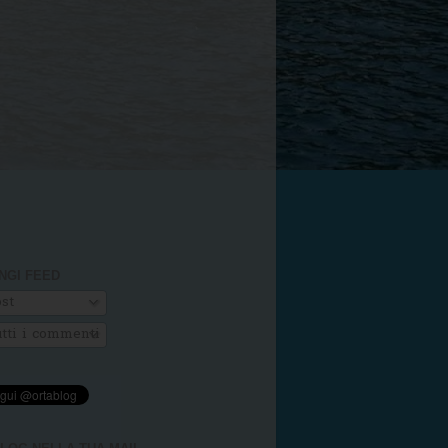
NGI FEED
st
tti i commenti