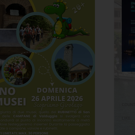
COUN
LIKE