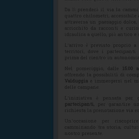
Da lì prenderà il via la camm
quattro chilometri, accessibile a
attraversa un paesaggio dolce, 
arricchito da racconti e curi
idraulica a quello, più antico e
L’arrivo è previsto proprio a
territori, dove i partecipan
prima del rientro in autonomia 
Nel pomeriggio, dalle
15.00 a
offrendo la possibilità di com
Valduggia
e immergersi nel mo
delle campane.
L’iniziativa è pensata pe
partecipanti
, per garantire u
richiesta la prenotazione via e
Un’occasione per riscoprir
camminando tra storia, cultur
nostro presente.