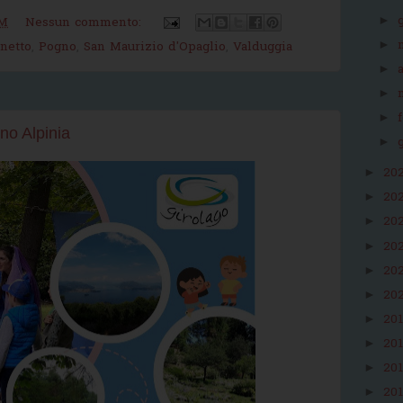
►
PM
Nessun commento:
►
netto
,
Pogno
,
San Maurizio d'Opaglio
,
Valduggia
►
►
►
no Alpinia
►
20
►
20
►
20
►
20
►
20
►
20
►
20
►
20
►
20
►
20
►