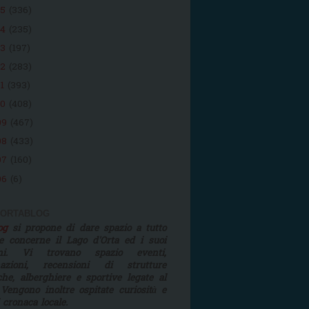
15
(336)
14
(235)
13
(197)
12
(283)
11
(393)
10
(408)
09
(467)
08
(433)
07
(160)
06
(6)
 ORTABLOG
log
si propone di dare spazio a tutto
e concerne il Lago d'Orta ed i suoi
rni. Vi trovano spazio eventi,
mazioni, recensioni di strutture
iche, alberghiere e sportive legate al
 Vengono inoltre ospitate curiosità e
i cronaca locale.