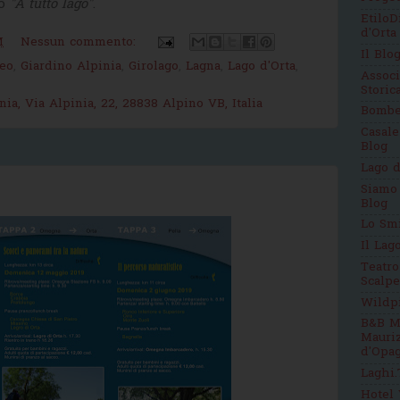
to
"A tutto lago"
.
EtiloD
d'Orta
M
Nessun commento:
Il Blo
eo
,
Giardino Alpinia
,
Girolago
,
Lagna
,
Lago d'Orta
,
Assoc
Stori
ia, Via Alpinia, 22, 28838 Alpino VB, Italia
Bomb
Casale
Blog
Lago d
Siamo
Blog
Lo Sm
Il Lag
Teatro
Scalpe
Wildp
B&B M
Mauri
d'Opag
Laghi.
Hotel 