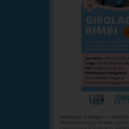
Domenica 11 maggio
, il
Giardin
Mottarone
sopra
Stresa
, ospite
l’escursione a misura di bambi