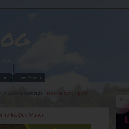
log
torni
iamo
Dove Siamo
LA TR
n etichetta
Girolago
.
Mostra tutti i post
mino tra Due Musei