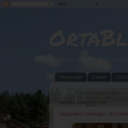
OrtaB
Il WebLog del Lago d'Orta e din
Home page
Contatti
Chi S
Visualizzazione post co
GIOVEDÌ, APRILE 23, 2026
Scopriamo Girolago - In Cam