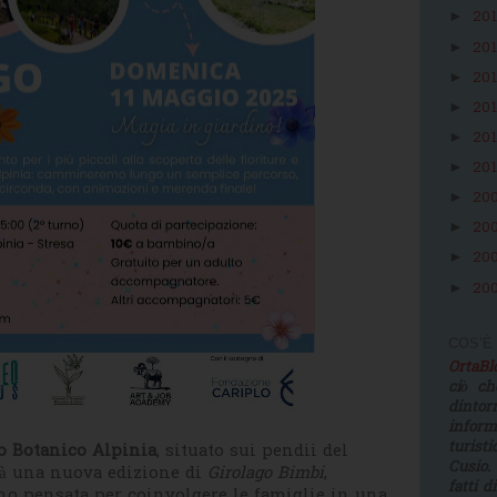
20
►
20
►
20
►
20
►
20
►
20
►
20
►
20
►
20
►
20
►
COS'È
OrtaB
ciò ch
dinto
infor
turist
o Botanico Alpinia
, situato sui pendii del
Cusio.
rà una nuova edizione di
Girolago Bimbi
,
fatti d
no pensata per coinvolgere le famiglie in una