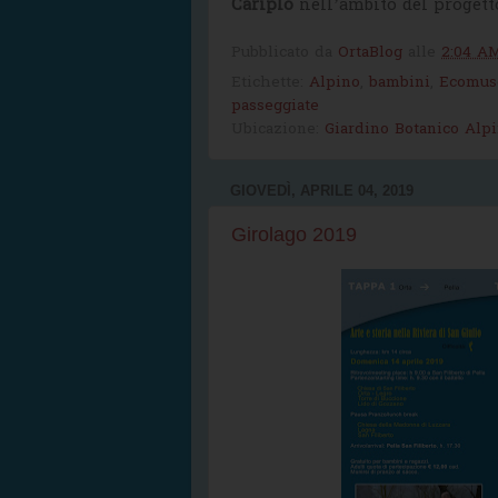
Cariplo
nell’ambito del proget
Pubblicato da
OrtaBlog
alle
2:04 A
Etichette:
Alpino
,
bambini
,
Ecomus
passeggiate
Ubicazione:
Giardino Botanico Alpin
GIOVEDÌ, APRILE 04, 2019
Girolago 2019