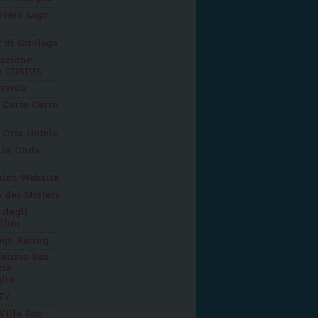
ivers Lago
g di Girolago
iazione
ca CUSIUS
erweb
 Corte Cerro
'Orta Hotels
 in Onda
ilzo Website
o dei Misteri
 degli
llini
igs Racing
elizio San
zio
lio
Tv
Villa San