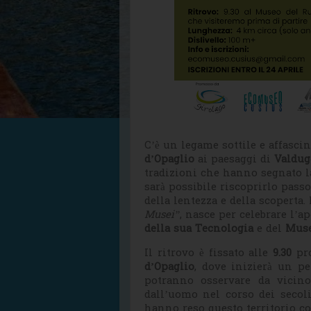
C’è un legame sottile e affasci
d’Opaglio
ai paesaggi di
Valdug
tradizioni che hanno segnato l
sarà possibile riscoprirlo pass
della lentezza e della scoperta. 
Musei”
, nasce per celebrare l’
della sua Tecnologia
e del
Muse
Il ritrovo è fissato alle
9.30
pro
d’Opaglio
, dove inizierà un pe
potranno osservare da vicino
dall’uomo nel corso dei secoli
hanno reso questo territorio co