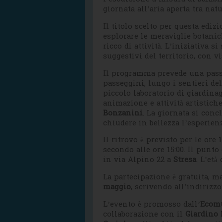
giornata all’aria aperta tra natu
Il titolo scelto per questa ediz
esplorare le meraviglie botani
ricco di attività. L’iniziativa 
suggestivi del territorio, con v
Il programma prevede una passeg
passeggini, lungo i sentieri de
piccolo laboratorio di giardin
animazione e attività artistich
Bonzanini
. La giornata si con
chiudere in bellezza l’esperienz
Il ritrovo è previsto per le ore
secondo alle ore 15:00. Il punto
in via Alpino 22 a
Stresa
. L’età
La partecipazione è gratuita, m
maggio
, scrivendo all’indirizzo
L’evento è promosso dall’
Ecomu
collaborazione con il
Giardino 