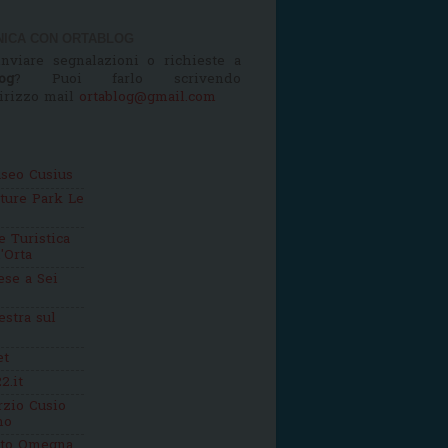
ICA CON ORTABLOG
nviare segnalazioni o richieste a
og
? Puoi farlo scrivendo
dirizzo mail
ortablog@gmail.com
seo Cusius
ture Park Le
 Turistica
'Orta
se a Sei
estra sul
et
2.it
zio Cusio
mo
tto Omegna