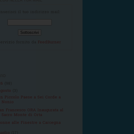
LOG NELLA TUA MAIL
Inserisci il tuo indirizzo mail:
ervizio fornito da
FeedBurner
VIO
26
(98)
agosto
(3)
n Piccolo Paese a Sei Corde a
Nonio
an Francesco ORA Inaugurata al
Sacro Monte di Orta
onne alle Finestre a Carcegna
luglio
(17)