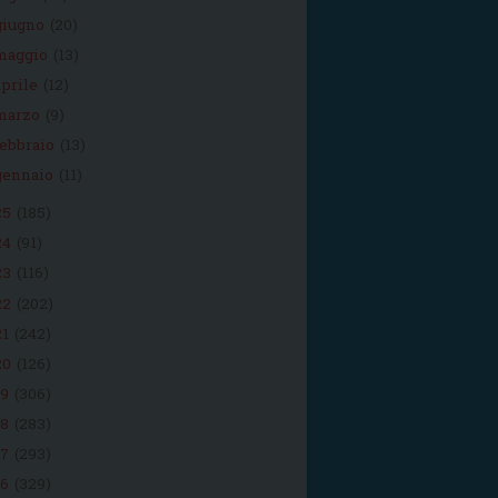
giugno
(20)
maggio
(13)
aprile
(12)
marzo
(9)
febbraio
(13)
gennaio
(11)
25
(185)
24
(91)
23
(116)
22
(202)
21
(242)
20
(126)
19
(306)
18
(283)
17
(293)
16
(329)