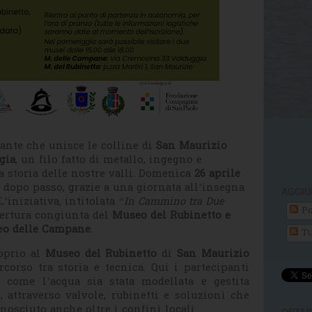
nante che unisce le colline di
San Maurizio
gia
, un filo fatto di metallo, ingegno e
a storia delle nostre valli. Domenica
26 aprile
o dopo passo, grazie a una giornata all’insegna
AGGIU
L’iniziativa, intitolata
“In Cammino tra Due
Po
apertura congiunta del
Museo del Rubinetto e
o delle Campane
.
Tu
prio al
Museo del Rubinetto
di
San Maurizio
rcorso tra storia e tecnica. Qui i partecipanti
 come l’acqua sia stata modellata e gestita
, attraverso valvole, rubinetti e soluzioni che
nosciuto anche oltre i confini locali.