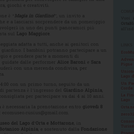
ra, giochi e creatività.
COMUN
ione è
“
Magia in Giardino!
”
, un invito a
Vuoi i
che e a lasciarsi sorprendere da un pomeriggio
OrtaBl
si svolgerà in uno dei punti panoramici più
all'in
ista sul
Lago Maggiore
.
giata adatta a tutti, anche ai genitori con
LINKS
l giardino. I bambini potranno partecipare a un
EcoMu
aggio e prendere parte a momenti di
Adven
e guidate dalle performer
Alice Baroni
e
Sara
Pigne
cluderà con una merenda condivisa, per
Unione
a.
Lago d
Un Pae
 14:00 con un primo turno, seguito da un
Corde
 di partenza è l’ingresso del
Giardino Alpinia
,
La Fin
 consigliata per partecipare va dai 4 ai 10 anni.
Lago
a è necessaria la prenotazione entro
giovedì 8
Orta.n
:
ecomuseo.cusius@gmail.com.
zero32
Consor
seo del Lago d’Orta e Mottarone
, in
Turis
Botanico Alpinia
, e sostenuto dalla
Fondazione
Proge