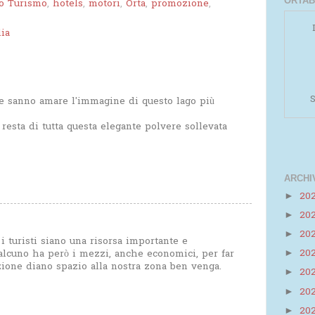
ORTAB
io Turismo
,
hotels
,
motori
,
Orta
,
promozione
,
lia
S
he sanno amare l'immagine di questo lago più
esta di tutta questa elegante polvere sollevata
ARCHI
20
►
20
►
Powered by
Helplogger
20
►
i turisti siano una risorsa importante e
20
ualcuno ha però i mezzi, anche economici, per far
►
zione diano spazio alla nostra zona ben venga.
20
►
20
►
20
►