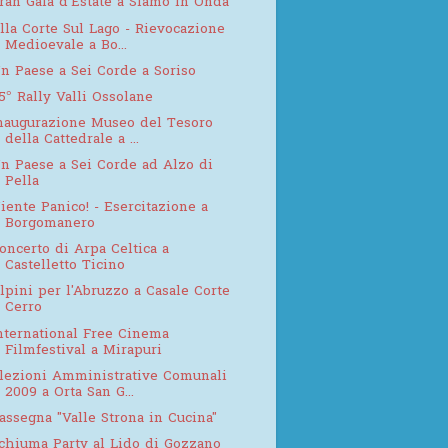
ran Gala d'Estate a Siamo in Onda
lla Corte Sul Lago - Rievocazione
Medioevale a Bo...
n Paese a Sei Corde a Soriso
5° Rally Valli Ossolane
naugurazione Museo del Tesoro
della Cattedrale a ...
n Paese a Sei Corde ad Alzo di
Pella
iente Panico! - Esercitazione a
Borgomanero
oncerto di Arpa Celtica a
Castelletto Ticino
lpini per l'Abruzzo a Casale Corte
Cerro
nternational Free Cinema
Filmfestival a Mirapuri
lezioni Amministrative Comunali
2009 a Orta San G...
assegna "Valle Strona in Cucina"
chiuma Party al Lido di Gozzano