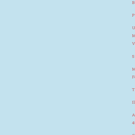
B
P
U
M
V
5
M
F
T
I
A
4