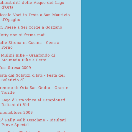
alneabilità delle Acque del Lago
d'Orta
iccole Voci in Festa a San Maurizio
d'Opaglio
n Paese a Sei Corde a Gozzano
otty non si ferma mai!
alle Strona in Cucina - Cena a
Forno
 Mulini Bike - Granfondo di
Mountain Bike a Pette...
iss Stresa 2009
èsta dal Solstìzi d'Istà - Festa del
Solstizio d'...
renino di Orta San Giulio - Orari e
Tariffe
l Lago d'Orta vince ai Campionati
Italiani di Vel...
menoblues 2009
5° Rally Valli Ossolane - Risultati
Prove Special...