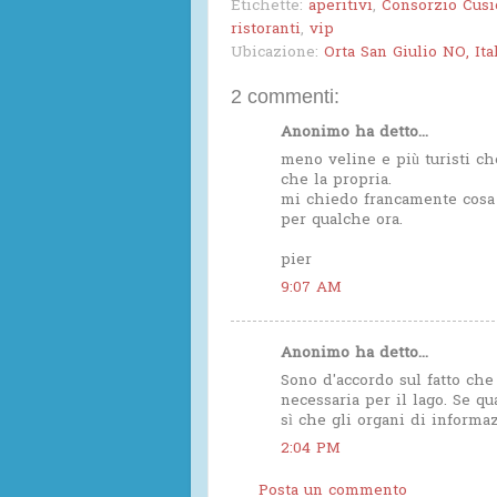
Etichette:
aperitivi
,
Consorzio Cus
ristoranti
,
vip
Ubicazione:
Orta San Giulio NO, Ita
2 commenti:
Anonimo ha detto...
meno veline e più turisti c
che la propria.
mi chiedo francamente cosa r
per qualche ora.
pier
9:07 AM
Anonimo ha detto...
Sono d'accordo sul fatto che 
necessaria per il lago. Se q
sì che gli organi di informa
2:04 PM
Posta un commento