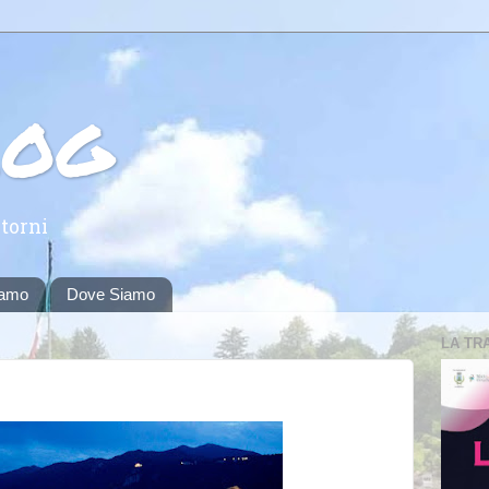
log
torni
iamo
Dove Siamo
LA TR