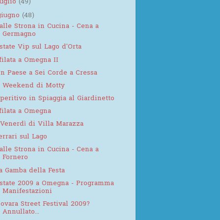
luglio
(49)
giugno
(48)
alle Strona in Cucina - Cena a
Germagno
state Vip sul Lago d'Orta
filata a Omegna II
n Paese a Sei Corde a Cressa
l Weekend di Motty
peritivo in Spiaggia al Giardinetto
filata a Omegna
 Venerdì di Villa Marazza
errari sul Lago
alle Strona in Cucina - Cena a
Fornero
a Gamba della Festa
state 2009 a Omegna - Programma
Manifestazioni
ovara Street Festival 2009?
Annullato...