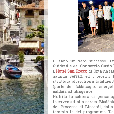
E' stato un vero successo "E
Guidetti
e dal
Consorzio Cusio
L'
Hotel San Rocco
di
Orta
ha fa
gamma
Ferrari
ed i recenti l
struttura alberghiera totalmen
(parte del fabbisogno energet
caldaia ad idrogeno
).
Nutrita la schiera di persona
intervenuti alla serata:
Maddal
del Processo di Biscardi, dall
femminile del programma "Dom