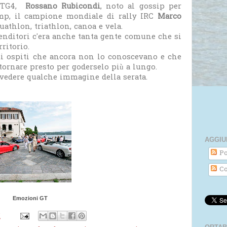
l TG4,
Rossano Rubicondi
, noto al gossip per
ump, il campione mondiale di rally IRC
Marco
uathlon, triathlon, canoa e vela.
renditori c'era anche tanta gente comune che si
ritorio.
ti ospiti che ancora non lo conoscevano e che
tornare presto per goderselo più a lungo.
r vedere qualche immagine della serata.
AGGIU
Po
Co
Emozioni GT
M