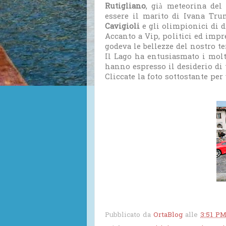
Rutigliano
, già meteorina de
essere il marito di Ivana Tr
Cavigioli
e gli olimpionici di d
Accanto a Vip, politici ed imp
godeva le bellezze del nostro ter
Il Lago ha entusiasmato i mol
hanno espresso il desiderio di 
Cliccate la foto sottostante pe
Pubblicato da
OrtaBlog
alle
3:51 P