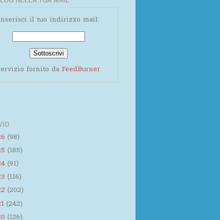
LOG NELLA TUA MAIL
Inserisci il tuo indirizzo mail:
ervizio fornito da
FeedBurner
VIO
26
(98)
25
(185)
24
(91)
23
(116)
22
(202)
21
(242)
20
(126)