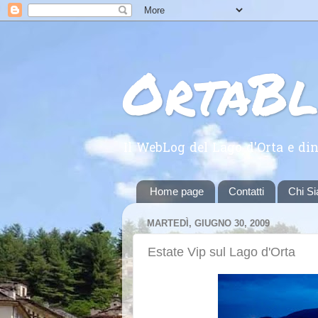
OrtaB
Il WebLog del Lago d'Orta e din
Home page
Contatti
Chi S
MARTEDÌ, GIUGNO 30, 2009
Estate Vip sul Lago d'Orta