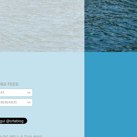
NGI FEED
st
mmenti