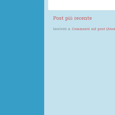
Post più recente
Iscriviti a:
Commenti sul post (Ato