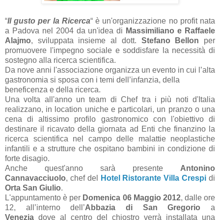
“
Il gusto per la Ricerca
“ è un'organizzazione no profit nata
a Padova nel 2004 da un'idea di
Massimiliano e Raffaele
Alajmo
, sviluppata insieme al dott.
Stefano Bellon
per
promuovere l'impegno sociale e soddisfare la necessità di
sostegno alla ricerca scientifica.
Da nove anni l'associazione organizza un evento in cui l’alta
gastronomia si sposa con i temi dell’infanzia, della
beneficenza e della ricerca.
Una volta all'anno un team di Chef tra i più noti d'Italia
realizzano, in location uniche e particolari, un pranzo o una
cena di altissimo profilo gastronomico con l'obiettivo di
destinare il ricavato della giornata ad Enti che finanzino la
ricerca scientifica nel campo delle malattie neoplastiche
infantili e a strutture che ospitano bambini in condizione di
forte disagio.
Anche quest'anno sarà presente
Antonino
Cannavacciuolo
, chef del
Hotel
Ristorante Villa Crespi
di
Orta San Giulio
.
L'appuntamento è per
Domenica 06 Maggio 2012
, dalle ore
12, all’interno dell’
Abbazia di San Gregorio
a
Venezia
dove al centro del chiostro verrà installata una