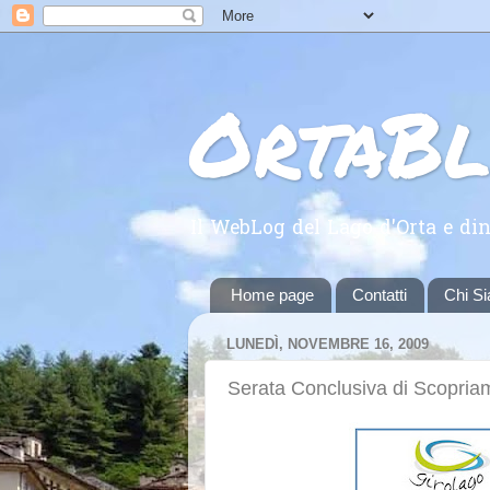
OrtaB
Il WebLog del Lago d'Orta e din
Home page
Contatti
Chi S
LUNEDÌ, NOVEMBRE 16, 2009
Serata Conclusiva di Scopria