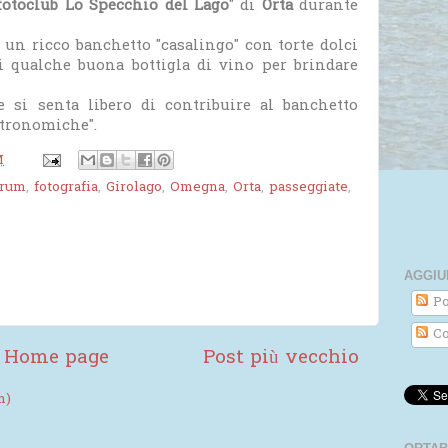
fotoclub Lo Specchio del Lago
" di
Orta
durante
 un ricco banchetto "casalingo" con torte dolci
tti qualche buona bottigla di vino per brindare
e si senta libero di contribuire al banchetto
stronomiche".
M
orum
,
fotografia
,
Girolago
,
Omegna
,
Orta
,
passeggiate
,
AGGIU
Po
Co
Home page
Post più vecchio
m)