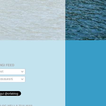
NGI FEED
st
mmenti