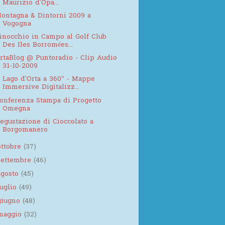
Maurizio d'Opa...
ontagna & Dintorni 2009 a
Vogogna
inocchio in Campo al Golf Club
Des Iles Borromées...
rtaBlog @ Puntoradio - Clip Audio
31-10-2009
l Lago d'Orta a 360° - Mappe
Immersive Digitalizz...
onferenza Stampa di Progetto
Omegna
egustazione di Cioccolato a
Borgomanero
ottobre
(37)
settembre
(46)
agosto
(45)
luglio
(49)
giugno
(48)
maggio
(32)