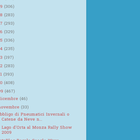
19
(306)
18
(283)
17
(293)
16
(329)
15
(336)
14
(235)
13
(197)
12
(283)
11
(393)
10
(408)
09
(467)
dicembre
(46)
novembre
(33)
bbligo di Pneumatici Invernali o
Catene da Neve n...
l Lago d'Orta al Monza Rally Show
2009