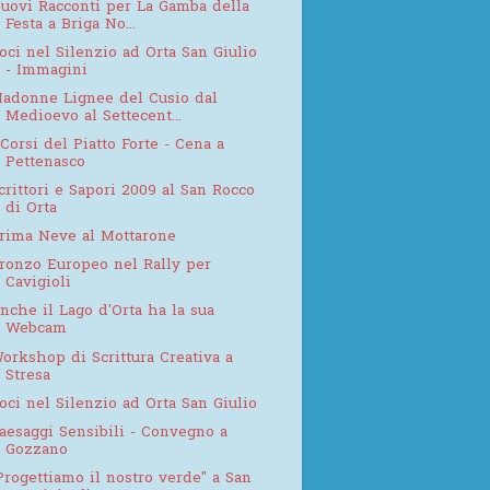
uovi Racconti per La Gamba della
Festa a Briga No...
oci nel Silenzio ad Orta San Giulio
- Immagini
adonne Lignee del Cusio dal
Medioevo al Settecent...
 Corsi del Piatto Forte - Cena a
Pettenasco
crittori e Sapori 2009 al San Rocco
di Orta
rima Neve al Mottarone
ronzo Europeo nel Rally per
Cavigioli
nche il Lago d'Orta ha la sua
Webcam
orkshop di Scrittura Creativa a
Stresa
oci nel Silenzio ad Orta San Giulio
aesaggi Sensibili - Convegno a
Gozzano
Progettiamo il nostro verde" a San