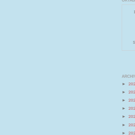
ORTAB
S
ARCHI
20
►
20
►
Powered by
Helplogger
20
►
20
►
20
►
20
►
20
►