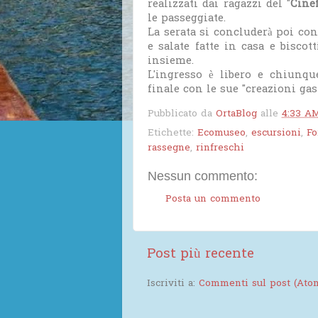
realizzati dai ragazzi del "
Cine
le passeggiate.
La serata si concluderà poi con
e salate fatte in casa e bisco
insieme.
L'ingresso è libero e chiunqu
finale con le sue "creazioni ga
Pubblicato da
OrtaBlog
alle
4:33 A
Etichette:
Ecomuseo
,
escursioni
,
F
rassegne
,
rinfreschi
Nessun commento:
Posta un commento
Post più recente
Iscriviti a:
Commenti sul post (Ato