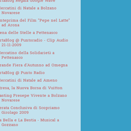
rtaBlog Regala Google Wave
ercatini di Natale a Bolzano
Novarese
nteprima del Film "Pepe nel Latte"
ad Arona
ena delle Stelle a Pettenasco
rtaBlog @ Puntoradio - Clip Audio
21-11-2009
ercatino della Solidarietà a
Pettenasco
rande Fiera d'Autunno ad Omegna
rtaBlog @ Punto Radio
ercatini di Natale ad Ameno
tresa, la Nuova Borsa di Vuitton
asting Presepe Vivente a Bolzano
Novarese
erata Conclusiva di Scopriamo
Girolago 2009
a Bella e La Bestia - Musical a
Gozzano