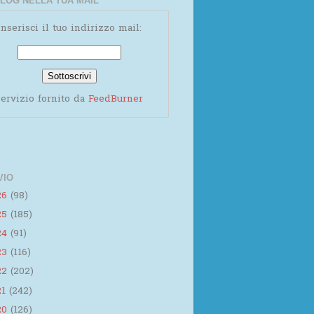
LOG NELLA TUA MAIL
Inserisci il tuo indirizzo mail:
ervizio fornito da
FeedBurner
VIO
26
(98)
25
(185)
24
(91)
23
(116)
22
(202)
21
(242)
20
(126)