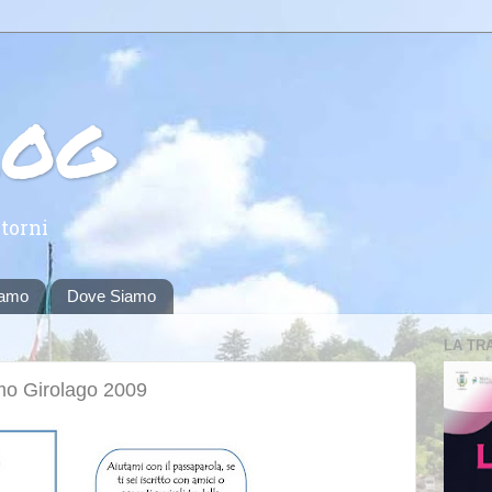
log
torni
iamo
Dove Siamo
LA TR
mo Girolago 2009