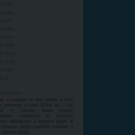
15
(336)
14
(235)
13
(197)
12
(283)
11
(393)
10
(408)
09
(467)
08
(433)
07
(160)
06
(6)
 ORTABLOG
log
si propone di dare spazio a tutto
e concerne il Lago d'Orta ed i suoi
rni. Vi trovano spazio eventi,
mazioni, recensioni di strutture
iche, alberghiere e sportive legate al
 Vengono inoltre ospitate curiosità e
i cronaca locale.