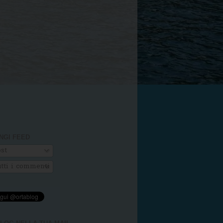
NGI FEED
st
tti i commenti