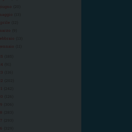
giugno
(20)
maggio
(13)
aprile
(12)
marzo
(9)
febbraio
(13)
gennaio
(11)
25
(185)
24
(91)
23
(116)
22
(202)
21
(242)
20
(126)
19
(306)
18
(283)
17
(293)
16
(329)