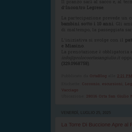
Il pranzo sarà al sacco e, al t
d’Incontro Legrese
.
La partecipazione prevede un c
bambini sotto i 10 anni
. Gli am
di maltempo, la passeggiata sar
L’iniziativa si svolge con il
pa
e Miasino
.
La prenotazione è obbligatoria 
info@prolocoortasangiulio.it
oppu
(329.0968758)
.
Pubblicato da
OrtaBlog
alle
2:21 P
Etichette:
Corconio
,
escursioni
,
Leg
Vacciago
Ubicazione:
28016 Orta San Giulio N
VENERDÌ, LUGLIO 25, 2025
La Torre Di Buccione Apre al