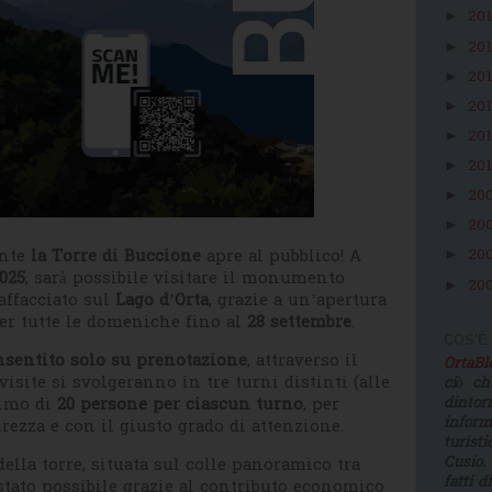
20
►
20
►
20
►
20
►
20
►
20
►
20
►
20
►
ente
la Torre di Buccione
apre al pubblico! A
20
►
025
, sarà possibile visitare il monumento
20
►
affacciato sul
Lago d’Orta
, grazie a un’apertura
per tutte le domeniche fino al
28 settembre
.
COS'È
nsentito solo su prenotazione
, attraverso il
OrtaB
 visite si svolgeranno in tre turni distinti (alle
ciò ch
simo di
20 persone per ciascun turno
, per
dinto
infor
rezza e con il giusto grado di attenzione.
turist
Cusio.
ella torre, situata sul colle panoramico tra
fatti d
 stato possibile grazie al contributo economico