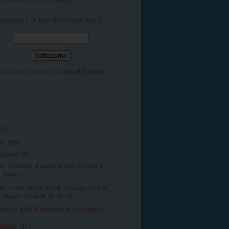
LOG NELLA TUA MAIL
Inserisci il tuo indirizzo mail:
ervizio fornito da
FeedBurner
VIO
26
(98)
agosto
(3)
n Piccolo Paese a Sei Corde a
Nonio
an Francesco ORA Inaugurata al
Sacro Monte di Orta
onne alle Finestre a Carcegna
luglio
(17)