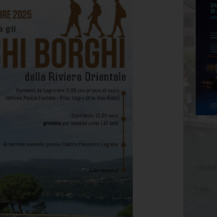
COUN
LIKE