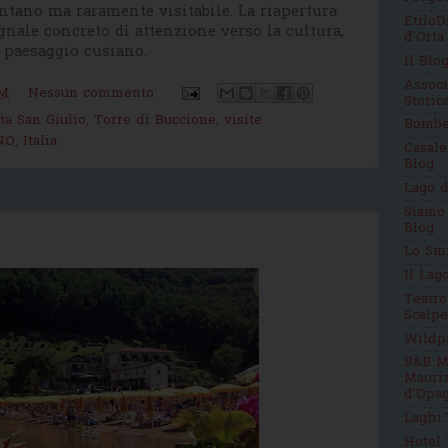
ontano ma raramente visitabile. La riapertura
EtiloD
nale concreto di attenzione verso la cultura,
d'Orta
l paesaggio cusiano.
Il Blo
Assoc
PM
Nessun commento:
Stori
ta San Giulio
,
Torre di Buccione
,
visite
Bomb
O, Italia
Casale
Blog
Lago d
Siamo
Blog
Lo Sm
Il Lag
Teatro
Scalpe
Wildp
B&B M
Mauri
d'Opag
Laghi.
Hotel 