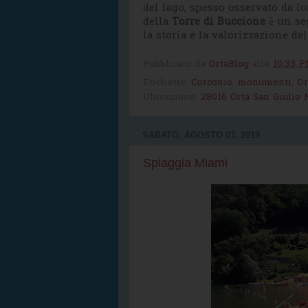
del lago, spesso osservato da l
della
Torre di Buccione
è un seg
la storia e la valorizzazione de
Pubblicato da
OrtaBlog
alle
10:33 
Etichette:
Corconio
,
monumenti
,
Or
Ubicazione:
28016 Orta San Giulio N
SABATO, AGOSTO 03, 2019
Spiaggia Miami