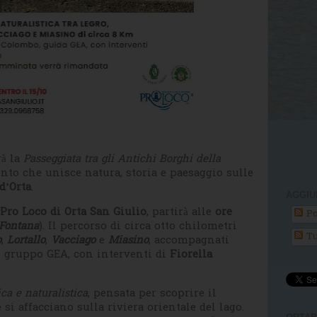
rà la
Passeggiata tra gli Antichi Borghi della
to che unisce natura, storia e paesaggio sulle
d’Orta
.
AGGIU
Pro Loco di Orta San Giulio
, partirà alle
ore
Po
 Fontana
). Il percorso di circa otto chilometri
Tu
o
,
Lortallo
,
Vacciago
e
Miasino
, accompagnati
 gruppo GEA, con interventi di
Fiorella
ica e naturalistica
, pensata per scoprire il
 si affacciano sulla riviera orientale del lago.