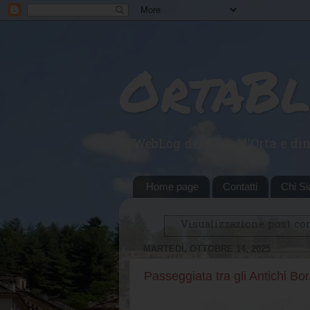
OrtaB
Il WebLog del Lago d'Orta e din
Home page
Contatti
Chi S
Visualizzazione post co
MARTEDÌ, OTTOBRE 14, 2025
Passeggiata tra gli Antichi Bor