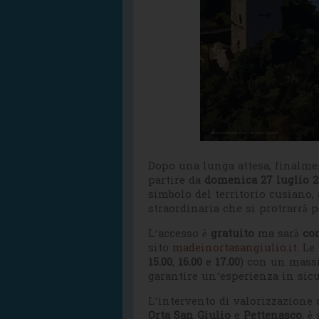
Dopo una lunga attesa, finalm
partire da
domenica 27 luglio 2
simbolo del territorio cusiano, 
straordinaria che si protrarrà 
L’accesso è
gratuito
ma sarà
co
sito
madeinortasangiulio.it
. Le
15.00
,
16.00
e
17.00
) con un mas
garantire un’esperienza in sicu
L’intervento di valorizzazione d
Orta San Giulio
e
Pettenasco
, è