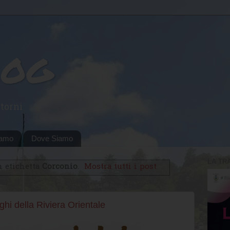
log
torni
iamo
Dove Siamo
LA TR
n etichetta
Corconio
.
Mostra tutti i post
ghi della Riviera Orientale