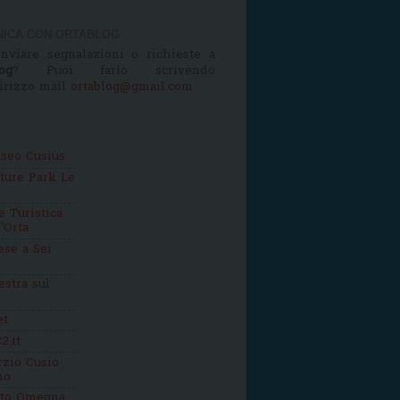
ICA CON ORTABLOG
nviare segnalazioni o richieste a
og
? Puoi farlo scrivendo
dirizzo mail
ortablog@gmail.com
seo Cusius
ture Park Le
 Turistica
'Orta
se a Sei
estra sul
et
2.it
zio Cusio
mo
tto Omegna