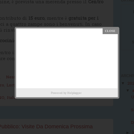
ORTAB
ermine, è prevista una merenda presso il
Centro
ontributo di
15 euro
, mentre è
gratuita per i
ici a quattro zampe sono i benvenuti. In caso
à rinviata a
domenica 9 novembre 2025
.
trocinio dei Comuni di Orta San Giulio, Ameno
S
entro il
15 ottobre
scrivendo a
re contattando
Delia (340.5857324)
o
Paola
ARCHI
M
Nessun commento:
20
▼
ro
,
Lortallo
,
Miasino
,
natura
,
passeggiate
,
storia
,
▼
Powered by
Helplogger
U
O, Italia
S
D
 Pubblico: Visite Da Domenica Prossima
►