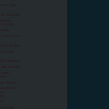
ivers Lago
g di Girolago
iazione
ca CUSIUS
erweb
 Corte Cerro
'Orta Hotels
 in Onda
ilzo Website
o dei Misteri
 degli
llini
igs Racing
elizio San
zio
lio
Tv
Villa San