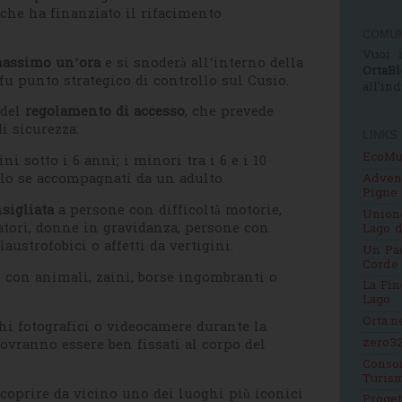
 che ha finanziato il rifacimento
COMUN
Vuoi i
massimo un’ora
e si snoderà all’interno della
OrtaBl
fu punto strategico di controllo sul Cusio.
all'in
 del
regolamento di accesso
, che prevede
i sicurezza:
LINKS
EcoMu
ni sotto i 6 anni; i minori tra i 6 e i 10
lo se accompagnati da un adulto.
Adven
Pigne
sigliata
a persone con difficoltà motorie,
Unione
atori, donne in gravidanza, persone con
Lago d
claustrofobici o affetti da vertigini.
Un Pae
Corde
 con animali, zaini, borse ingombranti o
La Fin
Lago
Orta.n
chi fotografici o videocamere durante la
zero32
 dovranno essere ben fissati al corpo del
Consor
Turis
coprire da vicino uno dei luoghi più iconici
Proge