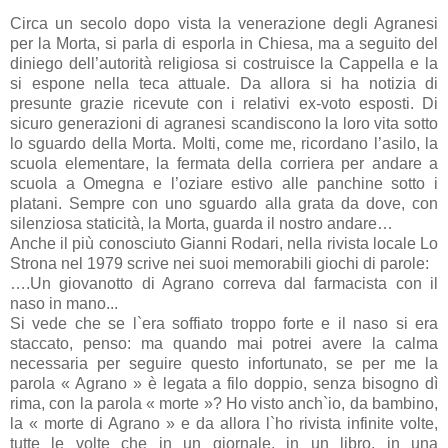
Circa un secolo dopo vista la venerazione degli Agranesi
per la Morta, si parla di esporla in Chiesa, ma a seguito del
diniego dell’autorità religiosa si costruisce la Cappella e la
si espone nella teca attuale. Da allora si ha notizia di
presunte grazie ricevute con i relativi ex-voto esposti. Di
sicuro generazioni di agranesi scandiscono la loro vita sotto
lo sguardo della Morta. Molti, come me, ricordano l’asilo, la
scuola elementare, la fermata della corriera per andare a
scuola a Omegna e l’oziare estivo alle panchine sotto i
platani. Sempre con uno sguardo alla grata da dove, con
silenziosa staticità, la Morta, guarda il nostro andare…
Anche il più conosciuto Gianni Rodari, nella rivista locale Lo
Strona nel 1979 scrive nei suoi memorabili giochi di parole:
….Un giovanotto di Agrano correva dal farmacista con il
naso in mano...
Si vede che se l`era soffiato troppo forte e il naso si era
staccato, penso: ma quando mai potrei avere la calma
necessaria per seguire questo infortunato, se per me la
parola « Agrano » è legata a filo doppio, senza bisogno dì
rima, con la parola « morte »? Ho visto anch`io, da bambino,
la « morte di Agrano » e da allora l`ho rivista infinite volte,
tutte le volte che in un giornale, in un libro, in una