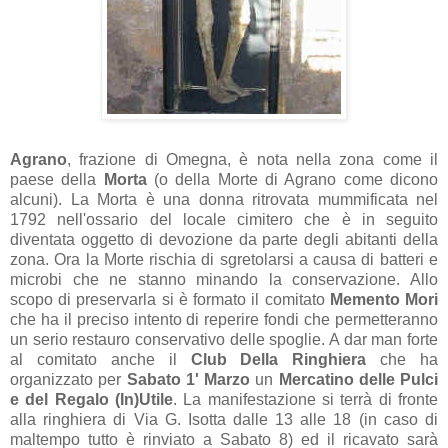
Agrano
, frazione di Omegna, è nota nella zona come il
paese della
Morta
(o della Morte di Agrano come dicono
alcuni). La Morta è una donna ritrovata mummificata nel
1792 nell'ossario del locale cimitero che è in seguito
diventata oggetto di devozione da parte degli abitanti della
zona. Ora la Morte rischia di sgretolarsi a causa di batteri e
microbi che ne stanno minando la conservazione. Allo
scopo di preservarla si è formato il comitato
Memento Mori
che ha il preciso intento di reperire fondi che permetteranno
un serio restauro conservativo delle spoglie. A dar man forte
al comitato anche il
Club Della Ringhiera
che ha
organizzato per
Sabato 1'
Marzo
un
Mercatino delle Pulci
e del Regalo (In)Utile
. La manifestazione si terrà di fronte
alla ringhiera di Via G. Isotta dalle 13 alle 18 (in caso di
maltempo tutto è rinviato a Sabato 8) ed il ricavato sarà