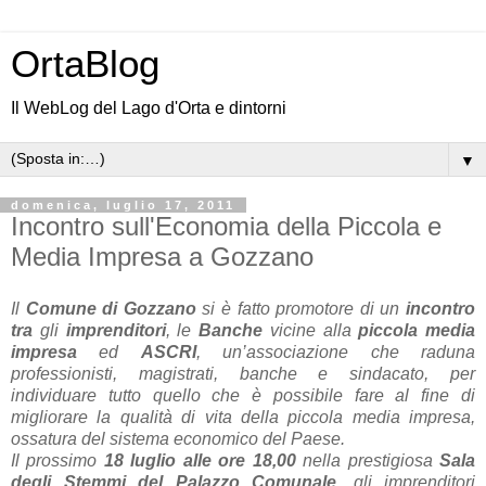
OrtaBlog
Il WebLog del Lago d'Orta e dintorni
▼
domenica, luglio 17, 2011
Incontro sull'Economia della Piccola e
Media Impresa a Gozzano
Il
Comune di Gozzano
si è fatto promotore di un
incontro
tra
gli
imprenditori
, le
Banche
vicine alla
piccola media
impresa
ed
ASCRI
, un’associazione che raduna
professionisti, magistrati, banche e sindacato, per
individuare tutto quello che è possibile fare al fine di
migliorare la qualità di vita della piccola media impresa,
ossatura del sistema economico del Paese.
Il prossimo
18 luglio alle ore 18,00
nella prestigiosa
Sala
degli Stemmi
del Palazzo Comunale
, gli imprenditori