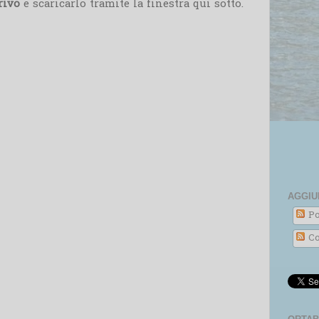
rivo
e scaricarlo tramite la finestra qui sotto.
AGGIU
Po
Co