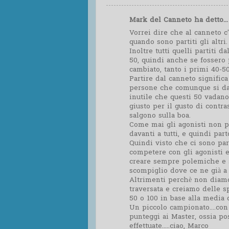
Mark del Canneto ha detto...
Vorrei dire che al canneto c
quando sono partiti gli altri
Inoltre tutti quelli partiti 
50, quindi anche se fossero 
cambiato, tanto i primi 40-50
Partire dal canneto signific
persone che comunque si dan
inutile che questi 50 vadano
giusto per il gusto di contras
salgono sulla boa.
Come mai gli agonisti non 
davanti a tutti, e quindi pa
Quindi visto che ci sono pa
competere con gli agonisti 
creare sempre polemiche e se
scompiglio dove ce ne già a 
Altrimenti perchè non diamo
traversata e creiamo delle s
50 o 100 in base alla media d
Un piccolo campionato....con
punteggi ai Master, ossia pos
effettuate.....ciao, Marco