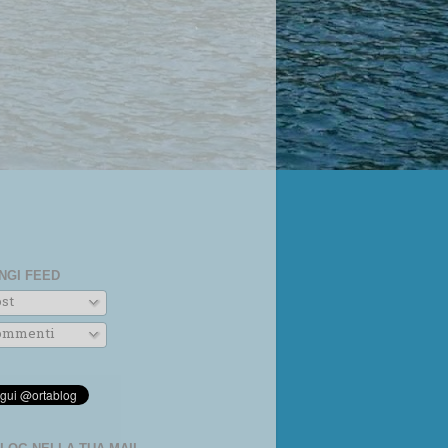
NGI FEED
st
mmenti