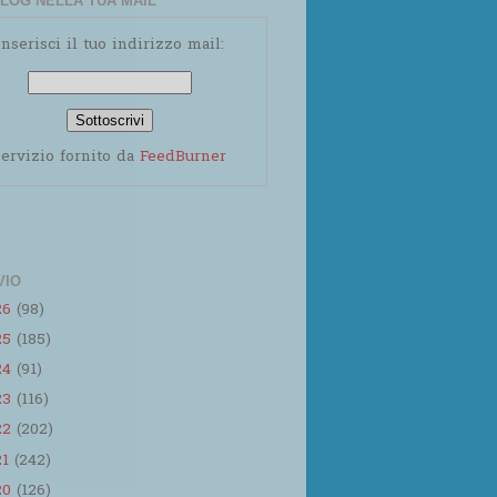
LOG NELLA TUA MAIL
Inserisci il tuo indirizzo mail:
ervizio fornito da
FeedBurner
VIO
26
(98)
25
(185)
24
(91)
23
(116)
22
(202)
21
(242)
20
(126)