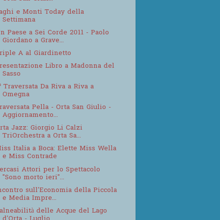
aghi e Monti Today della
Settimana
n Paese a Sei Corde 2011 - Paolo
Giordano a Grave...
riple A al Giardinetto
resentazione Libro a Madonna del
Sasso
ª Traversata Da Riva a Riva a
Omegna
raversata Pella - Orta San Giulio -
Aggiornamento...
rta Jazz: Giorgio Li Calzi
TriOrchestra a Orta Sa...
iss Italia a Boca: Elette Miss Wella
e Miss Contrade
ercasi Attori per lo Spettacolo
"Sono morto ieri"...
ncontro sull'Economia della Piccola
e Media Impre...
alneabilità delle Acque del Lago
d'Orta - Luglio