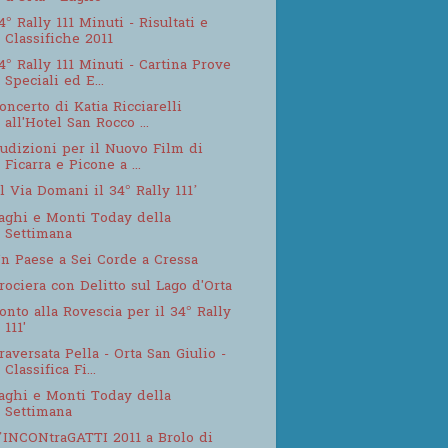
4° Rally 111 Minuti - Risultati e
Classifiche 2011
4° Rally 111 Minuti - Cartina Prove
Speciali ed E...
oncerto di Katia Ricciarelli
all'Hotel San Rocco ...
udizioni per il Nuovo Film di
Ficarra e Picone a ...
l Via Domani il 34° Rally 111’
aghi e Monti Today della
Settimana
n Paese a Sei Corde a Cressa
rociera con Delitto sul Lago d'Orta
onto alla Rovescia per il 34° Rally
111'
raversata Pella - Orta San Giulio -
Classifica Fi...
aghi e Monti Today della
Settimana
’INCONtraGATTI 2011 a Brolo di