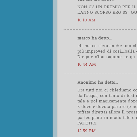
NON C'è UN PREMIO PER I
L'ANNO SCORSO ERO 33° QUE
10:10 AM
marco ha detto...
eh ma ce n'era anche uno che 
più improved di cosi....balla
Diego e c'hai ragione ...e gli
10:44 AM
Anonimo ha detto...
Ora tutti noi ci chiediamo 
dall'acqua, con tanto di testi
tale e poi magicamente dopo
x dove è dovuta partire (e n
tuffata diretta) allora il pr
partecipanti in modo tale che
PATETICI
12:59 PM