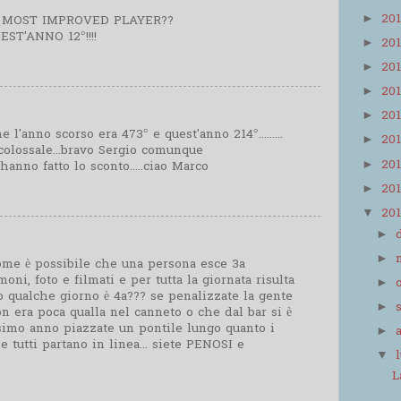
20
►
L MOST IMPROVED PLAYER??
ST'ANNO 12°!!!!
20
►
20
►
20
►
20
►
l'anno scorso era 473° e quest'anno 214°.........
20
►
 colossale...bravo Sergio comunque
20
►
 hanno fatto lo sconto.....ciao Marco
20
►
20
▼
►
►
come è possibile che una persona esce 3a
moni, foto e filmati e per tutta la giornata risulta
►
 qualche giorno è 4a??? se penalizzate la gente
►
on era poca qualla nel canneto o che dal bar si è
ossimo anno piazzate un pontile lungo quanto i
►
 tutti partano in linea... siete PENOSI e
▼
L