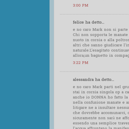
3:00 PM
felice ha detto...
e no caro Mark non si parte d
Chi non sopporta le manate e
nuoto in corsia o alla poltro
altri che sanno giudicare l'i
naturale.L'esagitato continua
allora,un bagnetto in compag
3:22 PM
alessandra ha detto...
e no caro Mark parti nel grup
stai in corsia singola op a c
anche io DONNA ho fatto la
nella confusione manate e a
litigare ne a insultare nessu
che dovrebbe accomunarci, 
sicuramente non sarà ne affo
essendo una semplice trave
l'acqua affrontano la manife