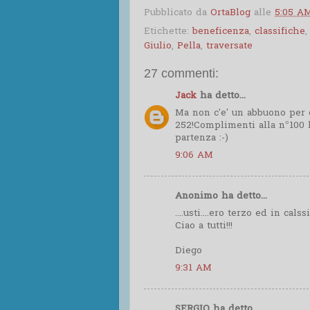
Pubblicato da
OrtaBlog
alle
5:05 A
Etichette:
beneficenza
,
classifiche
Giulio
,
Pella
,
traversate
27 commenti:
Jack
ha detto...
Ma non c'e' un abbuono per c
252!Complimenti alla n°100 l
partenza :-)
9:06 AM
Anonimo ha detto...
....usti....ero terzo ed in calss
Ciao a tutti!!!
Diego
9:31 AM
SERGIO ha detto...