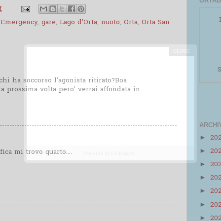
ORTAB
M
,
Emergency
,
gare
,
Lago d'Orta
,
nuoto
,
Orta
,
Orta San
S
hi ha soccorso l'agonista ritirato?Boa
a prossima volta pero' verrai affondata in
ARCHI
20
►
20
►
ifica mi trovo quarto....
Powered by
Helplogger
20
►
20
►
20
►
20
►
20
►