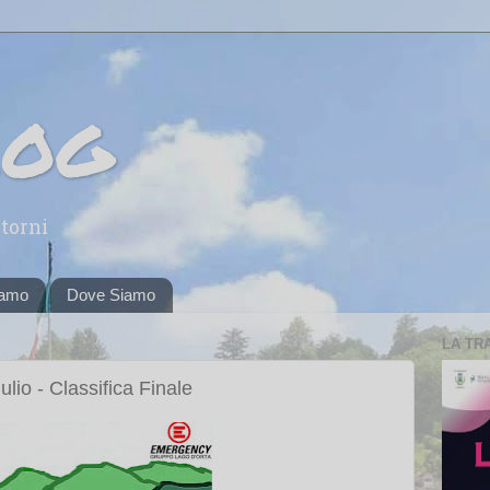
log
torni
iamo
Dove Siamo
LA TR
lio - Classifica Finale