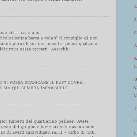
3
3
sio stai a casina tua:
C
icolosissima barca a vela?!" ti consiglio di non
 fanno pericolosissimi incontri, pensa qualcuno
A
dirittura osare toccarti!! Aaarghh!
A
L
U
 SI POSSA SCARICARE IL PDF? DOVREI
C
 MA QUI SEMBRA IMPOSSIBILE...
C
T
L
to!! furbetti del quartierino pellese!! Avete
esto del gruppo e siete arrivati davanti solo
o di averti individuato..sei il + furbo di tutti.
L