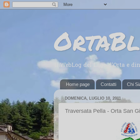
OrtaB
Il WebLog del Lago d'Orta e din
Home page
Contatti
Chi S
DOMENICA, LUGLIO 10, 2011
Traversata Pella - Orta San Giu