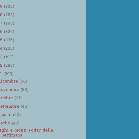
19
(306)
18
(283)
17
(293)
16
(329)
15
(336)
14
(235)
13
(197)
12
(283)
11
(393)
dicembre
(36)
novembre
(33)
ottobre
(21)
settembre
(45)
agosto
(40)
luglio
(46)
aghi e Monti Today della
Settimana