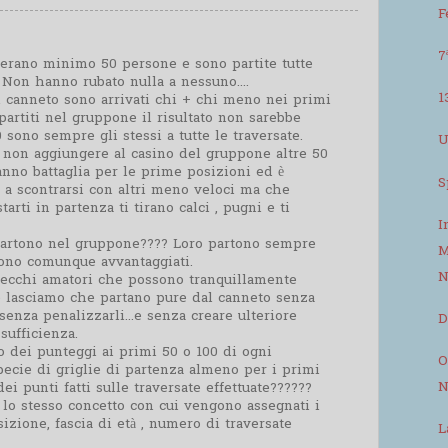
F
7
'erano minimo 50 persone e sono partite tutte
. Non hanno rubato nulla a nessuno....
1
dal canneto sono arrivati chi + chi meno nei primi
partiti nel gruppone il risultato non sarebbe
 sono sempre gli stessi a tutte le traversate.
U
a non aggiungere al casino del gruppone altre 50
no battaglia per le prime posizioni ed è
S
 a scontrarsi con altri meno veloci ma che
tarti in partenza ti tirano calci , pugni e ti
I
partono nel gruppone???? Loro partono sempre
M
rtono comunque avvantaggiati.
N
recchi amatori che possono tranquillamente
e lasciamo che partano pure dal canneto senza
nza penalizzarli...e senza creare ulteriore
D
sufficienza.
 dei punteggi ai primi 50 o 100 di ogni
O
pecie di griglie di partenza almeno per i primi
N
ei punti fatti sulle traversate effettuate??????
 lo stesso concetto con cui vengono assegnati i
izione, fascia di età , numero di traversate
L