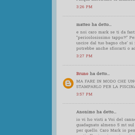
3:26 PM
matteo ha detto...
e noi caro mark se ti da fasti
"pericolosissimo tappo?!" Per
uscire dal tuo bagno che' si
potrebbe anche sfiorarti o ad
3:27 PM
Bruno
ha detto...
MA FARE IN MODO CHE UNO
STAMPARLO PER LA PISCINA
3:57 PM
Anonimo ha detto...
io vi ho visti a Voi del canne
guadagnato almeno 5 mt sul r
per quello. Caro Mark io pens