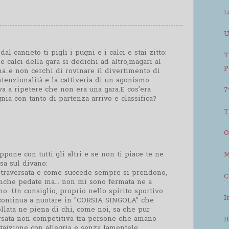
L
U
al canneto ti pigli i pugni e i calci e stai zitto:
T
 calci della gara si dedichi ad altro,magari al
P
na..e non cerchi di rovinare il divertimento di
ntenzionalità e la cattiveria di un agonismo
va a ripetere che non era una gara.E cos'era
7
nia con tanto di partenza arrivo e classifica?
T
O
pone con tutti gli altri e se non ti piace te ne
M
asa sul divano:
 traversata e come succede sempre si prendono,
C
nche pedate ma... non mi sono fermata ne a
no. Un consiglio, proprio nello spirito sportivo
I
continua a nuotare in "CORSIA SINGOLA" che
llata ne piena di chi, come noi, sa che pur
rsata non competitiva tra persone che amano
B
staizione con allegria e senza lamentele