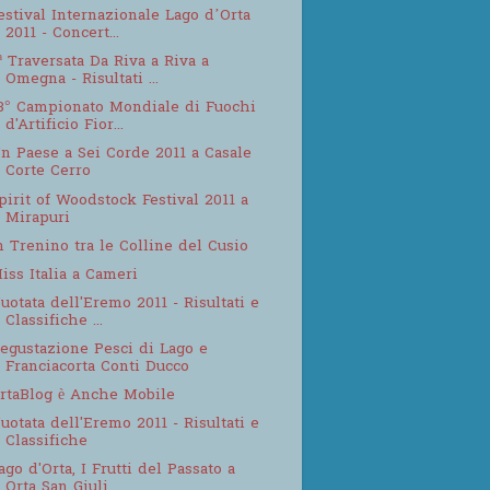
estival Internazionale Lago d’Orta
2011 - Concert...
ª Traversata Da Riva a Riva a
Omegna - Risultati ...
3° Campionato Mondiale di Fuochi
d'Artificio Fior...
n Paese a Sei Corde 2011 a Casale
Corte Cerro
pirit of Woodstock Festival 2011 a
Mirapuri
n Trenino tra le Colline del Cusio
iss Italia a Cameri
uotata dell'Eremo 2011 - Risultati e
Classifiche ...
egustazione Pesci di Lago e
Franciacorta Conti Ducco
rtaBlog è Anche Mobile
uotata dell'Eremo 2011 - Risultati e
Classifiche
ago d'Orta, I Frutti del Passato a
Orta San Giuli...