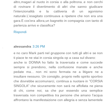
altro,magari al nuoto in corsia o alla poltrona..e non cerchi
di rovinare il divertimento di altri che sanno giudicare
l'intenzionalità e la cattiveria di un agonismo
naturale.L'esagitato continuava a ripetere che non era una
gara.E cos'era allora,un bagnetto in compagnia con tanto di
partenza arrivo e classifica?
Rispondi
alessandra
3:26 PM
e no caro Mark parti nel gruppone con tutti gli altri e se non
ti piace te ne stai in corsia singola op a casa sul divano:
anche io DONNA ho fatto la traversata e come succede
sempre si prendono, nella confusione manate e anche
pedate ma... non mi sono fermata ne a litigare ne a
insultare nessuno. Un consiglio, proprio nello spirito sportivo
che dovrebbe accomunarci, continua a nuotare in "CORSIA
SINGOLA" che sicuramente non sarà ne affollata ne piena
di chi, come noi, sa che pur essendo una semplice
traversata non competitiva tra persone che amano l'acqua
affrontano la manifestaizione con allegria e senza lamentele