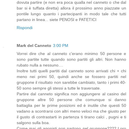
dovuta partire (e non era poca qualla nel canneto o che dal
bar si è tuffata diretta) allora il prossimo anno piazzate un
pontile lungo quanto i partecipanti in modo tale che tutti
partano in linea... siete PENOSI e PATETICI
Rispondi
Mark del Canneto
3:00 PM
Vorrei dire che al canneto c'erano minimo 50 persone e
sono partite tutte quando sono partiti gli altri. Non hanno
rubato nulla a nessuno....
Inoltre tutti quelli partiti dal canneto sono arrivati chi + chi
meno nei primi 50, quindi anche se fossero partiti nel
gruppone il risultato non sarebbe cambiato, tanto i primi 40-
50 sono sempre gli stessi a tutte le traversate.
Partire dal canneto significa non aggiungere al casino del
gruppone altre 50 persone che comunque si danno
battaglia per le prime posizioni ed è inutile che questi 50
vadano a scontrarsi con altri meno veloci ma che giusto per
il gusto di contrastarti in partenza ti tirano calci , pugni e ti
salgono sulla boa.
Come mai gli agonisti non partono nel gruppone???? Loro