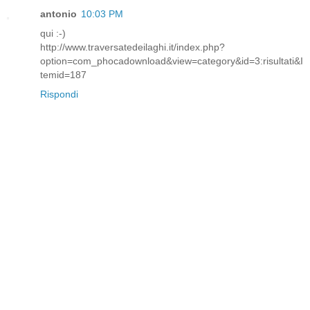
antonio
10:03 PM
qui :-)
http://www.traversatedeilaghi.it/index.php?
option=com_phocadownload&view=category&id=3:risultati&I
temid=187
Rispondi