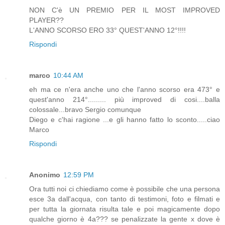
NON C'è UN PREMIO PER IL MOST IMPROVED
PLAYER??
L'ANNO SCORSO ERO 33° QUEST'ANNO 12°!!!!
Rispondi
marco
10:44 AM
eh ma ce n'era anche uno che l'anno scorso era 473° e
quest'anno 214°......... più improved di cosi....balla
colossale...bravo Sergio comunque
Diego e c'hai ragione ...e gli hanno fatto lo sconto.....ciao
Marco
Rispondi
Anonimo
12:59 PM
Ora tutti noi ci chiediamo come è possibile che una persona
esce 3a dall'acqua, con tanto di testimoni, foto e filmati e
per tutta la giornata risulta tale e poi magicamente dopo
qualche giorno è 4a??? se penalizzate la gente x dove è