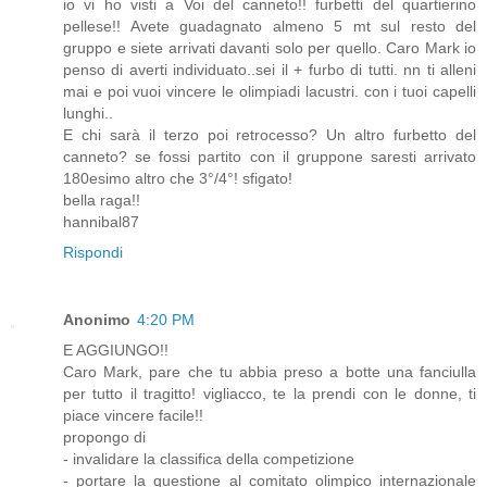
io vi ho visti a Voi del canneto!! furbetti del quartierino
pellese!! Avete guadagnato almeno 5 mt sul resto del
gruppo e siete arrivati davanti solo per quello. Caro Mark io
penso di averti individuato..sei il + furbo di tutti. nn ti alleni
mai e poi vuoi vincere le olimpiadi lacustri. con i tuoi capelli
lunghi..
E chi sarà il terzo poi retrocesso? Un altro furbetto del
canneto? se fossi partito con il gruppone saresti arrivato
180esimo altro che 3°/4°! sfigato!
bella raga!!
hannibal87
Rispondi
Anonimo
4:20 PM
E AGGIUNGO!!
Caro Mark, pare che tu abbia preso a botte una fanciulla
per tutto il tragitto! vigliacco, te la prendi con le donne, ti
piace vincere facile!!
propongo di
- invalidare la classifica della competizione
- portare la questione al comitato olimpico internazionale