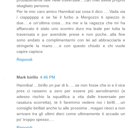
sbagliato persona.
Per te mio caro amico Hannibal sai cosa ti dico .....Vada via
i ciapppppp e se fai il furbo a Mergozzo ti spiezzo in
due.....e un'ultima cosa.....tra me e la ragazza che mi ha
affiancato è stato uno scontro duro ma leale per tutta la
traversata e pur avendole prese e non poche...alla fine
sono andato a complimentarmi con lei ad abbracciarla e
stringerle la mano......e con questo chiudo e chi vuole
capire capisca
Rispondi
Mark birillo
4:46 PM
Hannibal ....birillo un par di b......se non fosse che io e il vice
pres ci rasiamo a zero per essere più aerodinamici (e
adesso rischio la squalifica a vita dalle traversate per
rasatura scorretta), te li faremmo vedere noi i birilli.....un
consiglio birillati anche tu alle prossime , magari riesci a non
arrivare tra gli ultimi dieci come ultimamente ti accade un
po' troppo spesso.....
Rispondi