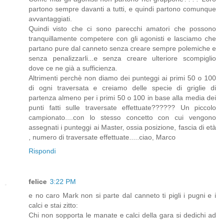
partono sempre davanti a tutti, e quindi partono comunque
avvantaggiati.
Quindi visto che ci sono parecchi amatori che possono
tranquillamente competere con gli agonisti e lasciamo che
partano pure dal canneto senza creare sempre polemiche e
senza penalizzarli...e senza creare ulteriore scompiglio
dove ce ne già a sufficienza.
Altrimenti perchè non diamo dei punteggi ai primi 50 o 100
di ogni traversata e creiamo delle specie di griglie di
partenza almeno per i primi 50 o 100 in base alla media dei
punti fatti sulle traversate effettuate?????? Un piccolo
campionato....con lo stesso concetto con cui vengono
assegnati i punteggi ai Master, ossia posizione, fascia di età
, numero di traversate effettuate.....ciao, Marco
Rispondi
felice
3:22 PM
e no caro Mark non si parte dal canneto ti pigli i pugni e i
calci e stai zitto:
Chi non sopporta le manate e calci della gara si dedichi ad