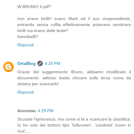
W BRUNO! il pdf?
non erano birilli!! erano Mark ed il suo vicepresidente,
entrambi senza cuffia..effettivamente potevano sembrare
birilli ma erano delle teste!!
hannibal87
Rispondi
OrtaBlog
4:29 PM
Grazie del suggerimento Bruno, abbiamo modificato il
documento: adesso basta cliccare sulla terza icona da
sinistra per scaricarlo!
Rispondi
Anonimo
4:29 PM
Scusate l'ignioranza, ma come si fa a scaricare la classifica.
Io ho solo dei bottoni tipo 'fullscreen', 'condividi','zoom in
/out',...