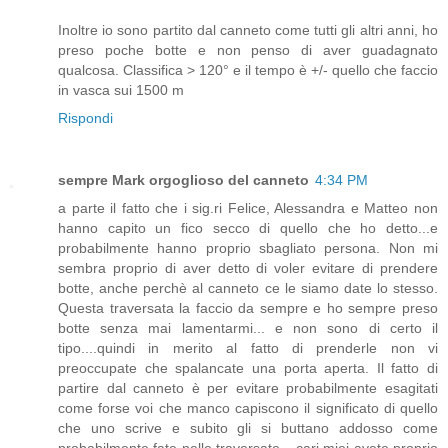
Inoltre io sono partito dal canneto come tutti gli altri anni, ho
preso poche botte e non penso di aver guadagnato
qualcosa. Classifica > 120° e il tempo è +/- quello che faccio
in vasca sui 1500 m
Rispondi
sempre Mark orgoglioso del canneto
4:34 PM
a parte il fatto che i sig.ri Felice, Alessandra e Matteo non
hanno capito un fico secco di quello che ho detto...e
probabilmente hanno proprio sbagliato persona. Non mi
sembra proprio di aver detto di voler evitare di prendere
botte, anche perchè al canneto ce le siamo date lo stesso.
Questa traversata la faccio da sempre e ho sempre preso
botte senza mai lamentarmi... e non sono di certo il
tipo....quindi in merito al fatto di prenderle non vi
preoccupate che spalancate una porta aperta. Il fatto di
partire dal canneto è per evitare probabilmente esagitati
come forse voi che manco capiscono il significato di quello
che uno scrive e subito gli si buttano addosso come
probabilmente fate nelle traversate....cari miei avete proprio