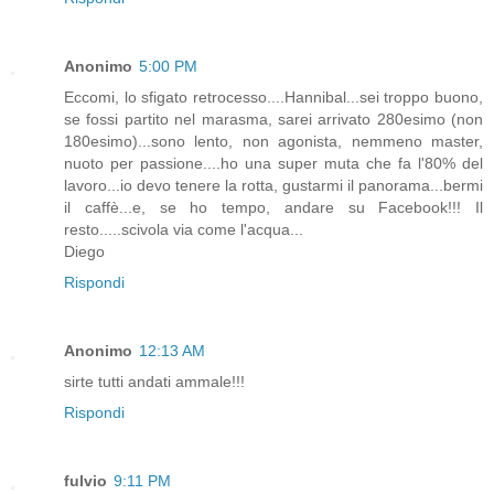
Anonimo
5:00 PM
Eccomi, lo sfigato retrocesso....Hannibal...sei troppo buono,
se fossi partito nel marasma, sarei arrivato 280esimo (non
180esimo)...sono lento, non agonista, nemmeno master,
nuoto per passione....ho una super muta che fa l'80% del
lavoro...io devo tenere la rotta, gustarmi il panorama...bermi
il caffè...e, se ho tempo, andare su Facebook!!! Il
resto.....scivola via come l'acqua...
Diego
Rispondi
Anonimo
12:13 AM
sirte tutti andati ammale!!!
Rispondi
fulvio
9:11 PM