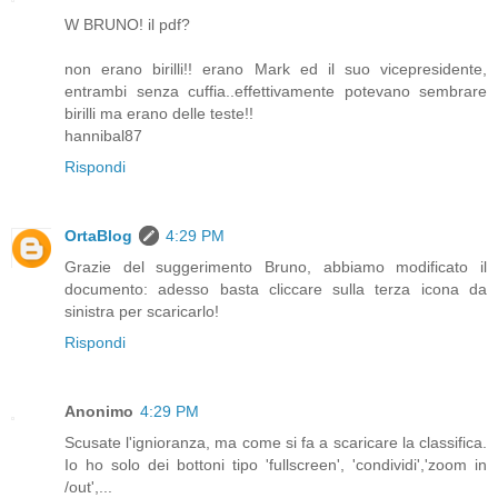
W BRUNO! il pdf?
non erano birilli!! erano Mark ed il suo vicepresidente,
entrambi senza cuffia..effettivamente potevano sembrare
birilli ma erano delle teste!!
hannibal87
Rispondi
OrtaBlog
4:29 PM
Grazie del suggerimento Bruno, abbiamo modificato il
documento: adesso basta cliccare sulla terza icona da
sinistra per scaricarlo!
Rispondi
Anonimo
4:29 PM
Scusate l'ignioranza, ma come si fa a scaricare la classifica.
Io ho solo dei bottoni tipo 'fullscreen', 'condividi','zoom in
/out',...