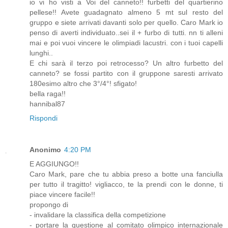
io vi ho visti a Voi del canneto!! furbetti del quartierino
pellese!! Avete guadagnato almeno 5 mt sul resto del
gruppo e siete arrivati davanti solo per quello. Caro Mark io
penso di averti individuato..sei il + furbo di tutti. nn ti alleni
mai e poi vuoi vincere le olimpiadi lacustri. con i tuoi capelli
lunghi..
E chi sarà il terzo poi retrocesso? Un altro furbetto del
canneto? se fossi partito con il gruppone saresti arrivato
180esimo altro che 3°/4°! sfigato!
bella raga!!
hannibal87
Rispondi
Anonimo
4:20 PM
E AGGIUNGO!!
Caro Mark, pare che tu abbia preso a botte una fanciulla
per tutto il tragitto! vigliacco, te la prendi con le donne, ti
piace vincere facile!!
propongo di
- invalidare la classifica della competizione
- portare la questione al comitato olimpico internazionale