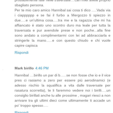
sbagliato persona.
Per te mio caro amico Hannibal sai cosa ti dico .....Vada via
i ciapppppp e se fai il furbo a Mergozzo ti spiezzo in
due.....e un'ultima cosa.....tra me e la ragazza che mi ha
affiancato è stato uno scontro duro ma leale per tutta la
traversata e pur avendole prese e non poche...alla fine
sono andato a complimentarmi con lei ad abbracciarla e
stringerle la mano......e con questo chiudo e chi vuole
capire capisca
Rispondi
Mark birillo
4:46 PM
Hannibal ....birillo un par di b......se non fosse che io e il vice
pres ci rasiamo a zero per essere più aerodinamici (e
adesso rischio la squalifica a vita dalle traversate per
rasatura scorretta), te li faremmo vedere noi i birilli.....un
consiglio birillati anche tu alle prossime , magari riesci a non
arrivare tra gli ultimi dieci come ultimamente ti accade un
po' troppo spesso.....
Rispondi