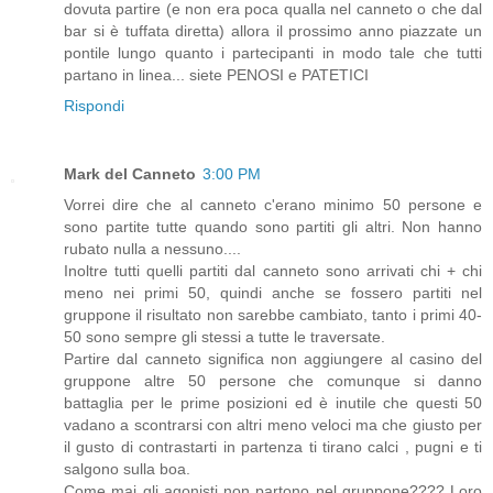
dovuta partire (e non era poca qualla nel canneto o che dal
bar si è tuffata diretta) allora il prossimo anno piazzate un
pontile lungo quanto i partecipanti in modo tale che tutti
partano in linea... siete PENOSI e PATETICI
Rispondi
Mark del Canneto
3:00 PM
Vorrei dire che al canneto c'erano minimo 50 persone e
sono partite tutte quando sono partiti gli altri. Non hanno
rubato nulla a nessuno....
Inoltre tutti quelli partiti dal canneto sono arrivati chi + chi
meno nei primi 50, quindi anche se fossero partiti nel
gruppone il risultato non sarebbe cambiato, tanto i primi 40-
50 sono sempre gli stessi a tutte le traversate.
Partire dal canneto significa non aggiungere al casino del
gruppone altre 50 persone che comunque si danno
battaglia per le prime posizioni ed è inutile che questi 50
vadano a scontrarsi con altri meno veloci ma che giusto per
il gusto di contrastarti in partenza ti tirano calci , pugni e ti
salgono sulla boa.
Come mai gli agonisti non partono nel gruppone???? Loro