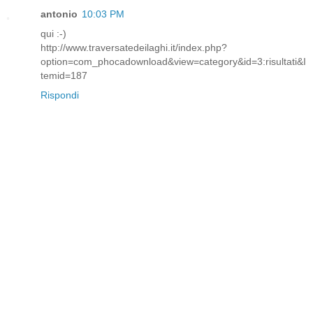
antonio
10:03 PM
qui :-)
http://www.traversatedeilaghi.it/index.php?
option=com_phocadownload&view=category&id=3:risultati&I
temid=187
Rispondi