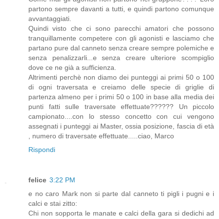
partono sempre davanti a tutti, e quindi partono comunque
avvantaggiati.
Quindi visto che ci sono parecchi amatori che possono
tranquillamente competere con gli agonisti e lasciamo che
partano pure dal canneto senza creare sempre polemiche e
senza penalizzarli...e senza creare ulteriore scompiglio
dove ce ne già a sufficienza.
Altrimenti perchè non diamo dei punteggi ai primi 50 o 100
di ogni traversata e creiamo delle specie di griglie di
partenza almeno per i primi 50 o 100 in base alla media dei
punti fatti sulle traversate effettuate?????? Un piccolo
campionato....con lo stesso concetto con cui vengono
assegnati i punteggi ai Master, ossia posizione, fascia di età
, numero di traversate effettuate.....ciao, Marco
Rispondi
felice
3:22 PM
e no caro Mark non si parte dal canneto ti pigli i pugni e i
calci e stai zitto:
Chi non sopporta le manate e calci della gara si dedichi ad