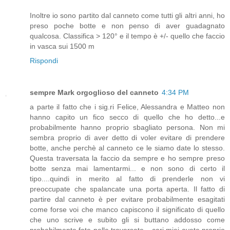
Inoltre io sono partito dal canneto come tutti gli altri anni, ho
preso poche botte e non penso di aver guadagnato
qualcosa. Classifica > 120° e il tempo è +/- quello che faccio
in vasca sui 1500 m
Rispondi
sempre Mark orgoglioso del canneto
4:34 PM
a parte il fatto che i sig.ri Felice, Alessandra e Matteo non
hanno capito un fico secco di quello che ho detto...e
probabilmente hanno proprio sbagliato persona. Non mi
sembra proprio di aver detto di voler evitare di prendere
botte, anche perchè al canneto ce le siamo date lo stesso.
Questa traversata la faccio da sempre e ho sempre preso
botte senza mai lamentarmi... e non sono di certo il
tipo....quindi in merito al fatto di prenderle non vi
preoccupate che spalancate una porta aperta. Il fatto di
partire dal canneto è per evitare probabilmente esagitati
come forse voi che manco capiscono il significato di quello
che uno scrive e subito gli si buttano addosso come
probabilmente fate nelle traversate....cari miei avete proprio