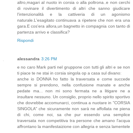
altro,magari al nuoto in corsia o alla poltrona..e non cerchi
di rovinare il divertimento di altri che sanno giudicare
l'intenzionalità e la cattiveria di un agonismo
naturale.L'esagitato continuava a ripetere che non era una
gara.E cos'era allora,un bagnetto in compagnia con tanto di
partenza arrivo e classifica?
Rispondi
alessandra
3:26 PM
e no caro Mark parti nel gruppone con tutti gli altri e se non
ti piace te ne stai in corsia singola op a casa sul divano:
anche io DONNA ho fatto la traversata e come succede
sempre si prendono, nella confusione manate e anche
pedate ma... non mi sono fermata ne a litigare ne a
insultare nessuno. Un consiglio, proprio nello spirito sportivo
che dovrebbe accomunarci, continua a nuotare in "CORSIA
SINGOLA" che sicuramente non sarà ne affollata ne piena
di chi, come noi, sa che pur essendo una semplice
traversata non competitiva tra persone che amano l'acqua
affrontano la manifestaizione con allegria e senza lamentele