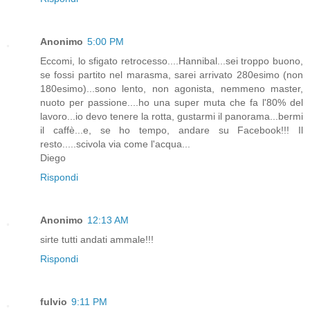
Anonimo
5:00 PM
Eccomi, lo sfigato retrocesso....Hannibal...sei troppo buono,
se fossi partito nel marasma, sarei arrivato 280esimo (non
180esimo)...sono lento, non agonista, nemmeno master,
nuoto per passione....ho una super muta che fa l'80% del
lavoro...io devo tenere la rotta, gustarmi il panorama...bermi
il caffè...e, se ho tempo, andare su Facebook!!! Il
resto.....scivola via come l'acqua...
Diego
Rispondi
Anonimo
12:13 AM
sirte tutti andati ammale!!!
Rispondi
fulvio
9:11 PM