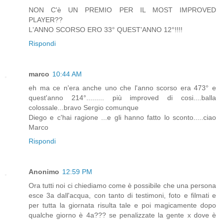
NON C'è UN PREMIO PER IL MOST IMPROVED
PLAYER??
L'ANNO SCORSO ERO 33° QUEST'ANNO 12°!!!!
Rispondi
marco
10:44 AM
eh ma ce n'era anche uno che l'anno scorso era 473° e
quest'anno 214°......... più improved di cosi....balla
colossale...bravo Sergio comunque
Diego e c'hai ragione ...e gli hanno fatto lo sconto.....ciao
Marco
Rispondi
Anonimo
12:59 PM
Ora tutti noi ci chiediamo come è possibile che una persona
esce 3a dall'acqua, con tanto di testimoni, foto e filmati e
per tutta la giornata risulta tale e poi magicamente dopo
qualche giorno è 4a??? se penalizzate la gente x dove è