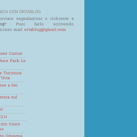
ICA CON ORTABLOG
nviare segnalazioni o richieste a
og
? Puoi farlo scrivendo
dirizzo mail
ortablog@gmail.com
seo Cusius
ture Park Le
 Turistica
'Orta
se a Sei
estra sul
et
2.it
zio Cusio
mo
tto Omegna