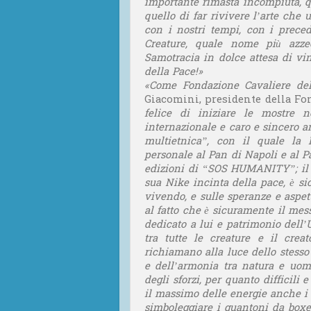
importante rimasta incompiuta, q
quello di far rivivere l’arte ch
con i nostri tempi, con i preced
Creature, quale nome più azz
Samotracia in dolce attesa di vi
della Pace!»
«
Come Fondazione Cavaliere del
Giacomini, presidente della Fo
felice di iniziare le mostre n
internazionale e caro e sincero 
multietnica”, con il quale la 
personale al Pan di Napoli e al Pa
edizioni di “SOS HUMANITY”; il 
sua Nike incinta della pace, è s
vivendo, e sulle speranze e aspett
al fatto che è sicuramente il me
dedicato a lui e patrimonio dell
tra tutte le creature e il cre
richiamano alla luce dello stesso 
e dell’armonia tra natura e uomo
degli sforzi, per quanto difficili
il massimo delle energie anche i 
simboleggiare i guantoni da boxe