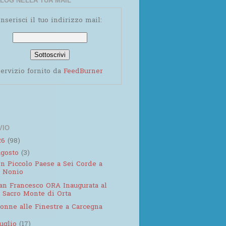
LOG NELLA TUA MAIL
Inserisci il tuo indirizzo mail:
ervizio fornito da
FeedBurner
VIO
26
(98)
agosto
(3)
n Piccolo Paese a Sei Corde a
Nonio
an Francesco ORA Inaugurata al
Sacro Monte di Orta
onne alle Finestre a Carcegna
luglio
(17)