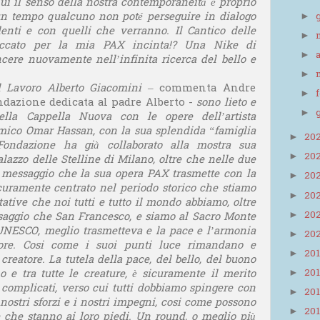
ui il senso della nostra contemporaneità è proprio
e un tempo qualcuno non poté perseguire in dialogo
►
enti e con quelli che verranno. Il Cantico delle
►
eccato per la mia PAX incinta!? Una Nike di
►
ncere nuovamente nell’infinita ricerca del bello e
►
 Lavoro Alberto Giacomini
– commenta Andre
►
ndazione dedicata al padre Alberto -
sono lieto e
►
ella Cappella Nuova con le opere dell’artista
amico Omar Hassan, con la sua splendida “famiglia
20
►
Fondazione ha già collaborato alla mostra sua
20
►
lazzo delle Stelline di Milano, oltre che nelle due
messaggio che la sua opera PAX trasmette con la
20
►
icuramente centrato nel periodo storico che stiamo
20
►
ative che noi tutti e tutto il mondo abbiamo, oltre
20
►
ssaggio che San Francesco, e siamo al Sacro Monte
’UNESCO, meglio trasmetteva e la pace e l’armonia
20
►
atore. Cosi come i suoi punti luce rimandano e
20
►
creatore. La tutela della pace, del bello, del buono
20
 e tra tutte le creature, è sicuramente il merito
►
 e complicati, verso cui tutti dobbiamo spingere con
20
►
nostri sforzi e i nostri impegni, cosi come possono
20
►
 che stanno ai loro piedi. Un round, o meglio più