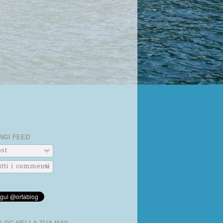
NGI FEED
st
tti i commenti