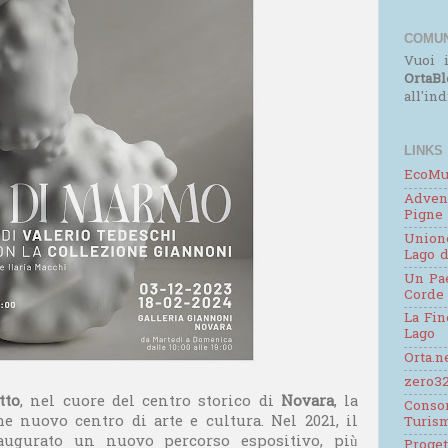
COMUN
Vuoi i
OrtaBl
all'in
LINKS
EcoMu
Adven
Pigne
Unione
Lago d
Un Pae
Corde
La Fin
Lago
Orta.n
zero32
tto
, nel cuore del centro storico di
Novara
, la
Consor
e nuovo centro di arte e cultura. Nel 2021, il
Turis
ugurato un nuovo percorso espositivo, più
Proge