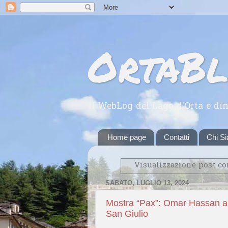
OrtaB
Il WebLog del Lago d'Orta e din
Home page
Contatti
Chi S
Visualizzazione post co
SABATO, LUGLIO 13, 2024
Mostra “Pax”: Omar Hassan al
San Giulio