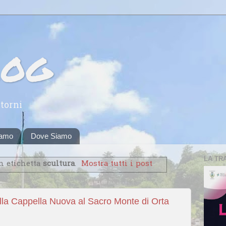
log
torni
iamo
Dove Siamo
LA TR
n etichetta
scultura
.
Mostra tutti i post
la Cappella Nuova al Sacro Monte di Orta