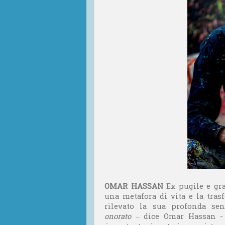
OMAR HASSAN
Ex pugile e gra
una metafora di vita e la tras
rilevato la sua profonda se
onorato
– dice Omar Hassan 