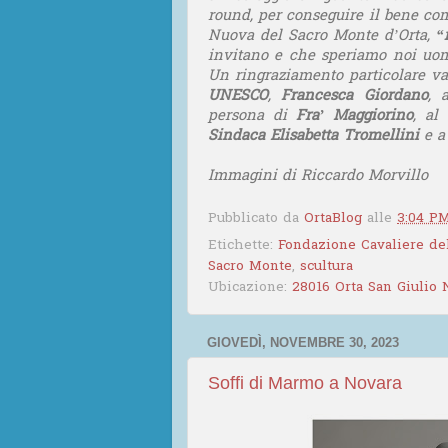
round, per conseguire il bene comu
Nuova del Sacro Monte d’Orta,
“
invitano e che speriamo noi uomi
Un ringraziamento particolare va 
UNESCO
,
Francesca Giordano
, 
persona di
Fra’ Maggiorino
, a
Sindaca Elisabetta Tromellini
e a 
Immagini di
Riccardo Morvillo
Pubblicato da
OrtaBlog
alle
3:04 P
Etichette:
Fondazione Cavaliere de
Sacro Monte
,
scultura
Ubicazione:
28016 Orta San Giulio N
GIOVEDÌ, NOVEMBRE 30, 2023
Soffi di Marmo a Novara