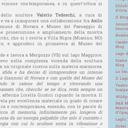
isione contemporanea, e in quest’ottica si
EtiloD
d'Orta
e
dello scultore
Valerio Tedeschi
, a cura di
Il Blo
, e va a inaugurare una collaborazione fra
Asilo
Assoc
Comune di Novara e Museo del Paesaggio di
Stori
me prosecuzione e ampliamento della mostra
Bomb
cchi, che si è svolta a Villa Nigra (Miasino, NO)
Casale
bre, e approderà in primavera al Museo del
Blog
Lago d
iede e lavora a Mergozzo (VB) sul lago Maggiore.
Siamo
evo nella complessa vicenda della scultura
Blog
a un’originale ricerca sulla materia marmorea.
Lo Sm
a sfida e ha deciso di intraprendere un intenso
ria Giannoni di Novara e con quelle del Museo del
Il Lag
zando le catene del tempo e ritrovando una
Teatro
passato che, checché se ne dica, resta sempre un
Scalpe
, afferma Lorella Giudici riguardo la mostra. Il
Wildp
ela per eccellenza materiale in grado di creare
B&B M
ica e contemporanea, essendo, con le parole di
Mauri
icca di memoria, infinitamente più longeva di
d'Opag
orsa da un’energia palpabile che solo il contatto è
Laghi.
ergia con cui lo scultore entra in vibrazione e
Hotel 