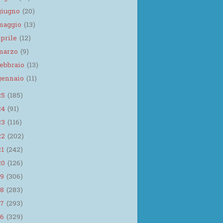
giugno
(20)
maggio
(13)
aprile
(12)
marzo
(9)
febbraio
(13)
gennaio
(11)
25
(185)
24
(91)
23
(116)
22
(202)
21
(242)
20
(126)
19
(306)
18
(283)
17
(293)
16
(329)