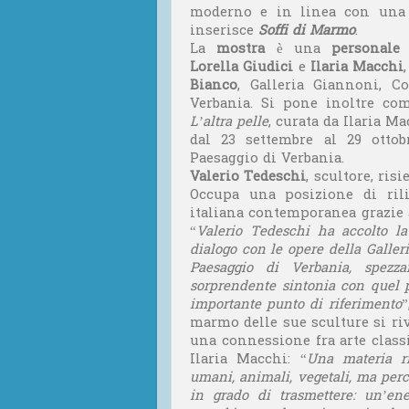
moderno e in linea con una v
inserisce
Soffi di
Marmo
.
La
mostra
è una
personal
Lorella
Giudici
e
Ilaria Macchi
Bianco
, Galleria Giannoni, 
Verbania. Si pone inoltre co
L’altra pelle
, curata da Ilaria Ma
dal 23 settembre al 29 otto
Paesaggio di Verbania.
Valerio Tedeschi
, scultore, ris
Occupa una posizione di rili
italiana contemporanea grazie 
“
Valerio Tedeschi ha accolto l
dialogo con le opere della Galle
Paesaggio di Verbania, spez
sorprendente sintonia con quel 
importante punto di riferimento
”
marmo delle sue sculture si riv
una connessione fra arte class
Ilaria Macchi: “
Una materia r
umani, animali, vegetali, ma perc
in grado di trasmettere: un’en