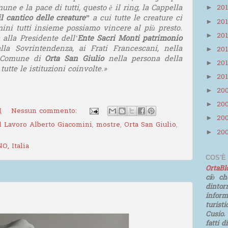
ne e la pace di tutti, questo è il ring, la Cappella
20
►
il cantico delle creature”
a cui tutte le creature ci
20
►
ni tutti insieme possiamo vincere al più presto.
20
►
alla Presidente dell’
Ente Sacri Monti patrimonio
alla Sovrintendenza, ai Frati Francescani, nella
20
►
l Comune di
Orta San Giulio
nella persona della
20
►
tutte le istituzioni coinvolte.»
20
►
20
►
20
►
M
Nessun commento:
20
►
l Lavoro Alberto Giacomini
,
mostre
,
Orta San Giulio
,
20
►
O, Italia
COS'È
OrtaB
ciò ch
dinto
infor
turist
Cusio.
fatti d