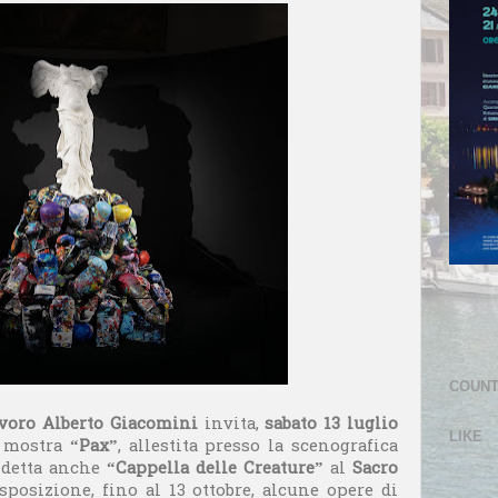
COUN
avoro Alberto Giacomini
invita,
sabato 13 luglio
LIKE
a mostra
“Pax”
, allestita presso la scenografica
 detta anche
“Cappella delle Creature”
al
Sacro
esposizione, fino al 13 ottobre, alcune opere di