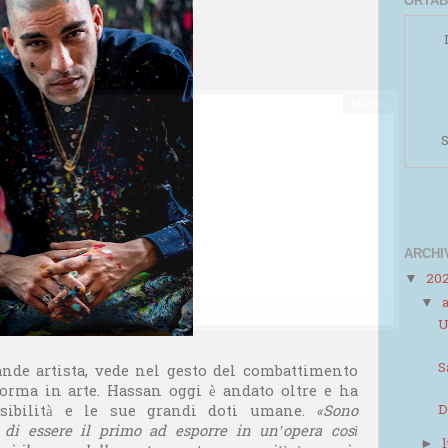
ORTAB
S
ARCHI
20
▼
▼
Powered by
Helplogger
U
S
nde artista, vede nel gesto del combattimento
forma in arte. Hassan oggi è andato oltre e ha
D
nsibilità e le sue grandi doti umane.
«Sono
-
di essere il primo ad esporre in un’opera così
►