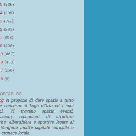
15
(336)
14
(235)
13
(197)
12
(283)
11
(393)
10
(408)
09
(467)
08
(433)
07
(160)
06
(6)
 ORTABLOG
log
si propone di dare spazio a tutto
e concerne il Lago d'Orta ed i suoi
rni. Vi trovano spazio eventi,
mazioni, recensioni di strutture
iche, alberghiere e sportive legate al
 Vengono inoltre ospitate curiosità e
i cronaca locale.