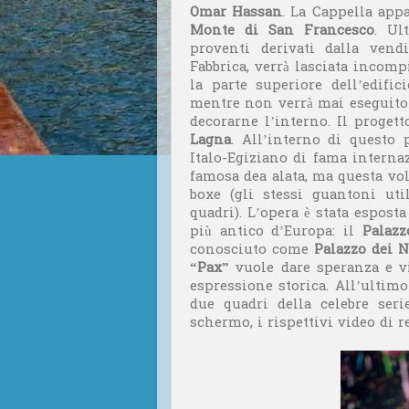
Omar Hassan
. La Cappella app
Monte di San Francesco
. Ul
proventi derivati dalla vend
Fabbrica, verrà lasciata incomp
la parte superiore dell’edifi
mentre non verrà mai eseguito 
decorarne l’interno. Il progett
Lagna
. All’interno di questo 
Italo-Egiziano di fama interna
famosa dea alata, ma questa vol
boxe (gli stessi guantoni uti
quadri). L’opera è stata espost
più antico d’Europa: il
Palazz
conosciuto come
Palazzo dei 
“Pax”
vuole dare speranza e vi
espressione storica. All’ultim
due quadri della celebre ser
schermo, i rispettivi video di r