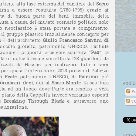
artiene alla fase estrema del cantiere del
Sacro
tima a essere costruita (1788-1795) grazie ai
ita di buona parte dei beni immobili della
iuta a causa del mutato scenario politico, solo
cio neoclassico è stata portata a compimento,
il gruppo plastico inizialmente concepito per
o è dell’architetto
Giulio Francesco Santini di
piccolo gioiello, patrimonio UNESCO, l’artista
zionale riproporrà la celebre scultura
“Pax”
, la
ta in dolce attesa e sorretta da 128 guantoni da
lizzati da Hassan per realizzare tutti i suoi
a per quasi l’intero anno 2023 presso il Palazzo
o Reale
, patrimonio UNESCO, di
Palermo
, più
Normanni
. Oggi, qui al
Sacro Monte
, la scultura
AGGIU
ta ad un luogo dove l’arte era respiro e vera
Po
o piano della Cappella invece verranno esposti
ie
Breaking Through Black
e, attraverso uno
Tu
ealizzazione.