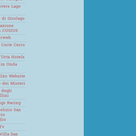
ivers Lago
g di Girolago
iazione
ca CUSIUS
erweb
 Corte Cerro
'Orta Hotels
 in Onda
ilzo Website
o dei Misteri
 degli
llini
igs Racing
elizio San
zio
lio
Tv
Villa San